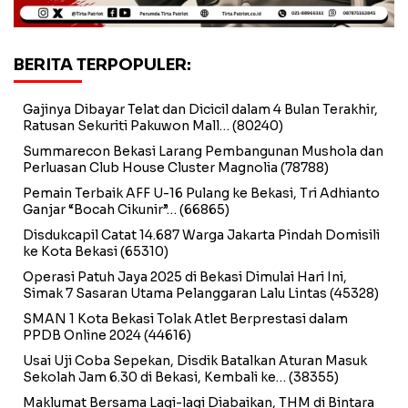
BERITA TERPOPULER:
Gajinya Dibayar Telat dan Dicicil dalam 4 Bulan Terakhir,
Ratusan Sekuriti Pakuwon Mall…
(80240)
Summarecon Bekasi Larang Pembangunan Mushola dan
Perluasan Club House Cluster Magnolia
(78788)
Pemain Terbaik AFF U-16 Pulang ke Bekasi, Tri Adhianto
Ganjar “Bocah Cikunir”…
(66865)
Disdukcapil Catat 14.687 Warga Jakarta Pindah Domisili
ke Kota Bekasi
(65310)
Operasi Patuh Jaya 2025 di Bekasi Dimulai Hari Ini,
Simak 7 Sasaran Utama Pelanggaran Lalu Lintas
(45328)
SMAN 1 Kota Bekasi Tolak Atlet Berprestasi dalam
PPDB Online 2024
(44616)
Usai Uji Coba Sepekan, Disdik Batalkan Aturan Masuk
Sekolah Jam 6.30 di Bekasi, Kembali ke…
(38355)
Maklumat Bersama Lagi-lagi Diabaikan, THM di Bintara