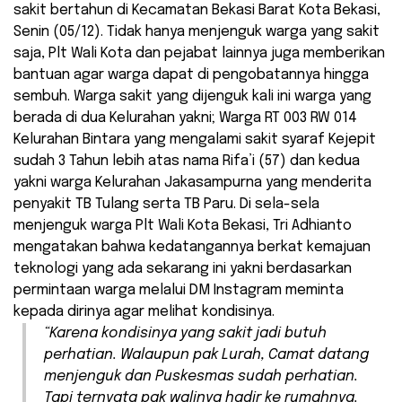
sakit bertahun di Kecamatan Bekasi Barat Kota Bekasi,
Senin (05/12). Tidak hanya menjenguk warga yang sakit
saja, Plt Wali Kota dan pejabat lainnya juga memberikan
bantuan agar warga dapat di pengobatannya hingga
sembuh. Warga sakit yang dijenguk kali ini warga yang
berada di dua Kelurahan yakni; Warga RT 003 RW 014
Kelurahan Bintara yang mengalami sakit syaraf Kejepit
sudah 3 Tahun lebih atas nama Rifa’i (57) dan kedua
yakni warga Kelurahan Jakasampurna yang menderita
penyakit TB Tulang serta TB Paru. Di sela-sela
menjenguk warga Plt Wali Kota Bekasi, Tri Adhianto
mengatakan bahwa kedatangannya berkat kemajuan
teknologi yang ada sekarang ini yakni berdasarkan
permintaan warga melalui DM Instagram meminta
kepada dirinya agar melihat kondisinya.
“Karena kondisinya yang sakit jadi butuh
perhatian. Walaupun pak Lurah, Camat datang
menjenguk dan Puskesmas sudah perhatian.
Tapi ternyata pak walinya hadir ke rumahnya.