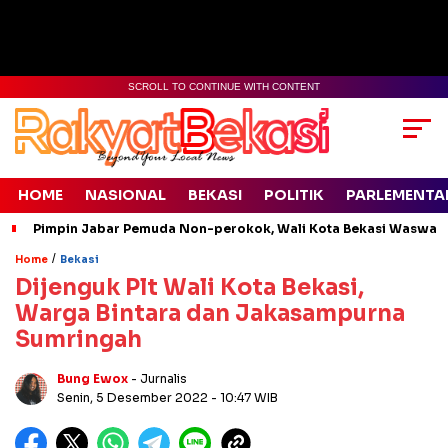
SCROLL TO CONTINUE WITH CONTENT
HOME
NASIONAL
BEKASI
POLITIK
PARLEMENTA
Pimpin Jabar Pemuda Non-perokok, Wali Kota Bekasi Waswas
/
Home
Bekasi
Dijenguk Plt Wali Kota Bekasi,
Warga Bintara dan Jakasampurna
Sumringah
Bung Ewox
- Jurnalis
Senin, 5 Desember 2022
- 10:47 WIB