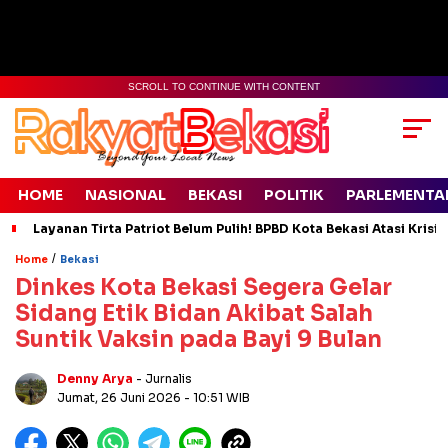
SCROLL TO CONTINUE WITH CONTENT
HOME
NASIONAL
BEKASI
POLITIK
PARLEMENTA
Layanan Tirta Patriot Belum Pulih! BPBD Kota Bekasi Atasi Krisis
/
Home
Bekasi
Dinkes Kota Bekasi Segera Gelar
Sidang Etik Bidan Akibat Salah
Suntik Vaksin pada Bayi 9 Bulan
Denny Arya
- Jurnalis
Jumat, 26 Juni 2026
- 10:51 WIB