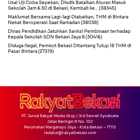
Usai Uji Coba Sepekan, Disdik Batalkan Aturan Masuk
Sekolah Jam 6.30 di Bekasi, Kembali ke…
(38345)
Maklumat Bersama Lagi-lagi Diabaikan, THM di Bintara
Nekat Beroperasi Saat Ramadan
(38038)
Dinas Pendidikan Jatuhkan Sanksi Pembinaan terhadap
Kepala Sekolah SDN Bekasi Jaya 8
(30416)
Diduga Ilegal, Pemkot Bekasi Ditantang Tutup 18 THM di
Pasar Bintara
(27319)
PT. Jurnal Rakyat Media Grup | 3rd Secret Syndicate
Jalan Beringin III No. 102
Perumahan Margahayu Jaya - Kota Bekasi – 17113
redaksi@rakyatbekasi.com