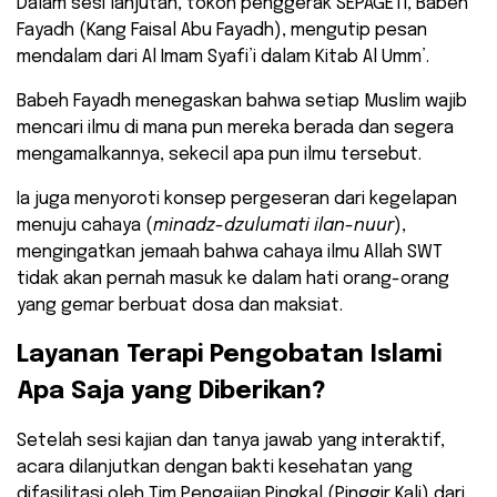
Dalam sesi lanjutan, tokoh penggerak SEPAGETI, Babeh
Fayadh (Kang Faisal Abu Fayadh), mengutip pesan
mendalam dari Al Imam Syafi’i dalam Kitab Al Umm’.
​Babeh Fayadh menegaskan bahwa setiap Muslim wajib
mencari ilmu di mana pun mereka berada dan segera
mengamalkannya, sekecil apa pun ilmu tersebut.
Ia juga menyoroti konsep pergeseran dari kegelapan
menuju cahaya (
minadz-dzulumati ilan-nuur
),
mengingatkan jemaah bahwa cahaya ilmu Allah SWT
tidak akan pernah masuk ke dalam hati orang-orang
yang gemar berbuat dosa dan maksiat.
​Layanan Terapi Pengobatan Islami
Apa Saja yang Diberikan?
​Setelah sesi kajian dan tanya jawab yang interaktif,
acara dilanjutkan dengan bakti kesehatan yang
difasilitasi oleh Tim Pengajian Pingkal (Pinggir Kali) dari