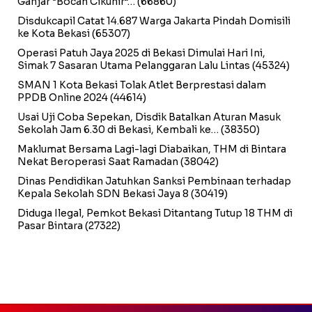
Ganjar “Bocah Cikunir”…
(66860)
Disdukcapil Catat 14.687 Warga Jakarta Pindah Domisili
ke Kota Bekasi
(65307)
Operasi Patuh Jaya 2025 di Bekasi Dimulai Hari Ini,
Simak 7 Sasaran Utama Pelanggaran Lalu Lintas
(45324)
SMAN 1 Kota Bekasi Tolak Atlet Berprestasi dalam
PPDB Online 2024
(44614)
Usai Uji Coba Sepekan, Disdik Batalkan Aturan Masuk
Sekolah Jam 6.30 di Bekasi, Kembali ke…
(38350)
Maklumat Bersama Lagi-lagi Diabaikan, THM di Bintara
Nekat Beroperasi Saat Ramadan
(38042)
Dinas Pendidikan Jatuhkan Sanksi Pembinaan terhadap
Kepala Sekolah SDN Bekasi Jaya 8
(30419)
Diduga Ilegal, Pemkot Bekasi Ditantang Tutup 18 THM di
Pasar Bintara
(27322)