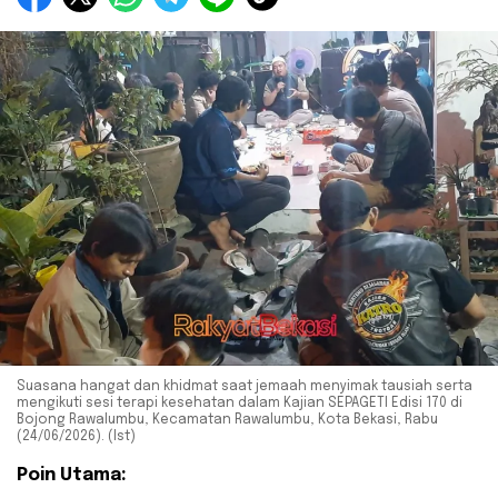
Suasana hangat dan khidmat saat jemaah menyimak tausiah serta
mengikuti sesi terapi kesehatan dalam Kajian SEPAGETI Edisi 170 di
Bojong Rawalumbu, Kecamatan Rawalumbu, Kota Bekasi, Rabu
(24/06/2026). (Ist)
Poin Utama: