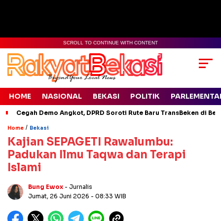
SCROLL TO CONTINUE WITH CONTENT
HOME
NASIONAL
BEKASI
POLITIK
PARLEMENTA
Cegah Demo Angkot, DPRD Soroti Rute Baru TransBeken di Bek
/
Home
Bekasi
Kajian SEPAGETI Rawalumbu:
Padukan Ilmu Taqwa dan Terapi
Islami
Bung Ewox
- Jurnalis
Jumat, 26 Juni 2026
- 08:33 WIB