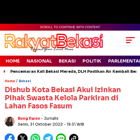
SCROLL TO CONTINUE WITH CONTENT
HOME
NASIONAL
BEKASI
POLITIK
PARLEMENTA
Pencemaran Kali Bekasi Mereda, DLH Pastikan Air Kembali Ben
/
Home
Bekasi
Dishub Kota Bekasi Akui Izinkan
Pihak Swasta Kelola Parkiran di
Lahan Fasos Fasum
Bung Ewox
- Jurnalis
Senin, 31 Oktober 2022
- 19:31 WIB