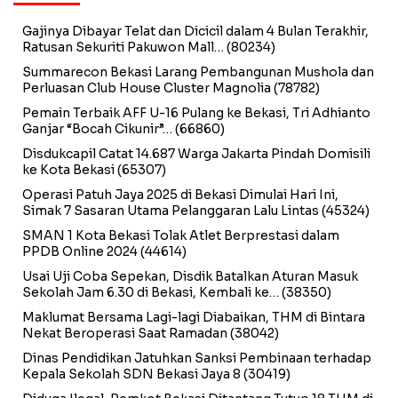
Gajinya Dibayar Telat dan Dicicil dalam 4 Bulan Terakhir,
Ratusan Sekuriti Pakuwon Mall…
(80234)
Summarecon Bekasi Larang Pembangunan Mushola dan
Perluasan Club House Cluster Magnolia
(78782)
Pemain Terbaik AFF U-16 Pulang ke Bekasi, Tri Adhianto
Ganjar “Bocah Cikunir”…
(66860)
Disdukcapil Catat 14.687 Warga Jakarta Pindah Domisili
ke Kota Bekasi
(65307)
Operasi Patuh Jaya 2025 di Bekasi Dimulai Hari Ini,
Simak 7 Sasaran Utama Pelanggaran Lalu Lintas
(45324)
SMAN 1 Kota Bekasi Tolak Atlet Berprestasi dalam
PPDB Online 2024
(44614)
Usai Uji Coba Sepekan, Disdik Batalkan Aturan Masuk
Sekolah Jam 6.30 di Bekasi, Kembali ke…
(38350)
Maklumat Bersama Lagi-lagi Diabaikan, THM di Bintara
Nekat Beroperasi Saat Ramadan
(38042)
Dinas Pendidikan Jatuhkan Sanksi Pembinaan terhadap
Kepala Sekolah SDN Bekasi Jaya 8
(30419)