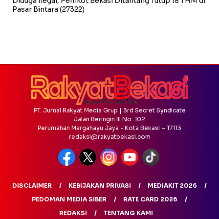
Diduga Ilegal, Pemkot Bekasi Ditantang Tutup 18 THM di
Pasar Bintara
(27322)
PT. Jurnal Rakyat Media Grup | 3rd Secret Syndicate
Jalan Beringin III No. 102
Perumahan Margahayu Jaya - Kota Bekasi – 17113
redaksi@rakyatbekasi.com
DISCLAIMER
KEBIJAKAN PRIVASI
MEDIAKIT 2026
PEDOMAN MEDIA SIBER
RATE CARD 2026
REDAKSI
TENTANG KAMI