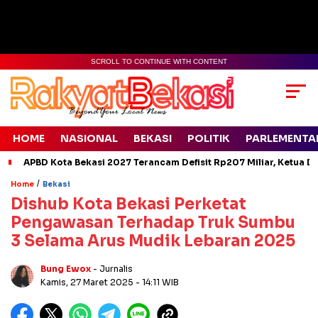
SCROLL TO CONTINUE WITH CONTENT
HOME
NASIONAL
BEKASI
POLITIK
PARLEMENTA
APBD Kota Bekasi 2027 Terancam Defisit Rp207 Miliar, Ketua D
/
Home
Bekasi
Dishub Kota Bekasi Perketat
Pengawasan Terhadap Truk Sumbu
3 Selama Arus Mudik Lebaran 2025
Bung Ewox
- Jurnalis
Kamis, 27 Maret 2025
- 14:11 WIB