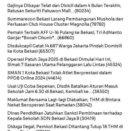
Gajinya Dibayar Telat dan Dicicil dalam 4 Bulan Terakhir,
Ratusan Sekuriti Pakuwon Mall…
(80234)
Summarecon Bekasi Larang Pembangunan Mushola dan
Perluasan Club House Cluster Magnolia
(78782)
Pemain Terbaik AFF U-16 Pulang ke Bekasi, Tri Adhianto
Ganjar “Bocah Cikunir”…
(66860)
Disdukcapil Catat 14.687 Warga Jakarta Pindah Domisili
ke Kota Bekasi
(65307)
Operasi Patuh Jaya 2025 di Bekasi Dimulai Hari Ini,
Simak 7 Sasaran Utama Pelanggaran Lalu Lintas
(45324)
SMAN 1 Kota Bekasi Tolak Atlet Berprestasi dalam
PPDB Online 2024
(44614)
Usai Uji Coba Sepekan, Disdik Batalkan Aturan Masuk
Sekolah Jam 6.30 di Bekasi, Kembali ke…
(38350)
Maklumat Bersama Lagi-lagi Diabaikan, THM di Bintara
Nekat Beroperasi Saat Ramadan
(38042)
Dinas Pendidikan Jatuhkan Sanksi Pembinaan terhadap
Kepala Sekolah SDN Bekasi Jaya 8
(30419)
Diduga Ilegal, Pemkot Bekasi Ditantang Tutup 18 THM di