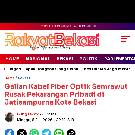
SCROLL TO CONTINUE WITH CONTENT
HOME
NASIONAL
BEKASI
POLITIK
PARLEMENTA
Ngeri! Lapak Rongsok Gang Selon Ludes Dilalap Jago Merah
/
Home
Bekasi
Galian Kabel Fiber Optik Semrawut
Rusak Pekarangan Pribadi di
Jatisampurna Kota Bekasi
Bung Ewox
- Jurnalis
Minggu, 5 Juli 2026
- 22:19 WIB