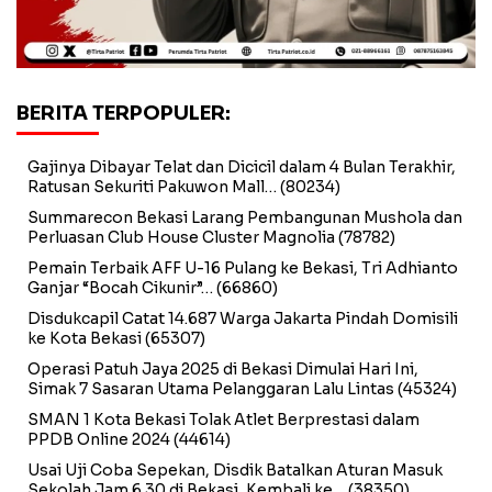
BERITA TERPOPULER:
Gajinya Dibayar Telat dan Dicicil dalam 4 Bulan Terakhir,
Ratusan Sekuriti Pakuwon Mall…
(80234)
Summarecon Bekasi Larang Pembangunan Mushola dan
Perluasan Club House Cluster Magnolia
(78782)
Pemain Terbaik AFF U-16 Pulang ke Bekasi, Tri Adhianto
Ganjar “Bocah Cikunir”…
(66860)
Disdukcapil Catat 14.687 Warga Jakarta Pindah Domisili
ke Kota Bekasi
(65307)
Operasi Patuh Jaya 2025 di Bekasi Dimulai Hari Ini,
Simak 7 Sasaran Utama Pelanggaran Lalu Lintas
(45324)
SMAN 1 Kota Bekasi Tolak Atlet Berprestasi dalam
PPDB Online 2024
(44614)
Usai Uji Coba Sepekan, Disdik Batalkan Aturan Masuk
Sekolah Jam 6.30 di Bekasi, Kembali ke…
(38350)