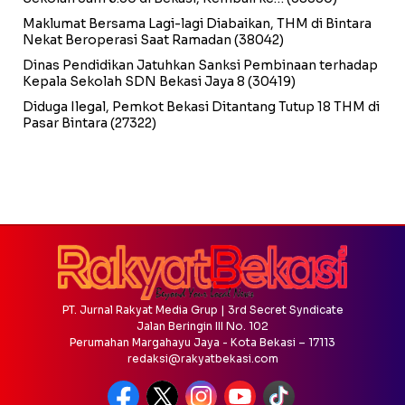
Maklumat Bersama Lagi-lagi Diabaikan, THM di Bintara
Nekat Beroperasi Saat Ramadan
(38042)
Dinas Pendidikan Jatuhkan Sanksi Pembinaan terhadap
Kepala Sekolah SDN Bekasi Jaya 8
(30419)
Diduga Ilegal, Pemkot Bekasi Ditantang Tutup 18 THM di
Pasar Bintara
(27322)
PT. Jurnal Rakyat Media Grup | 3rd Secret Syndicate
Jalan Beringin III No. 102
Perumahan Margahayu Jaya - Kota Bekasi – 17113
redaksi@rakyatbekasi.com