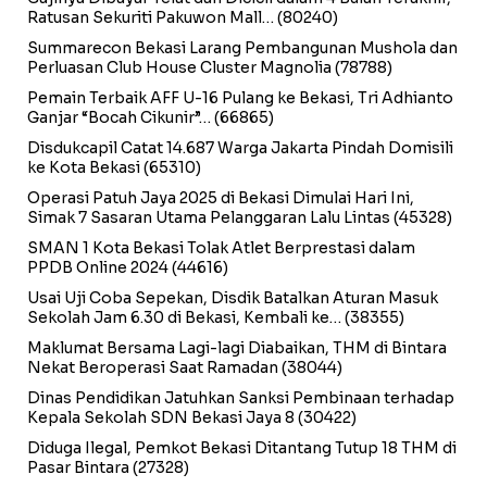
Ratusan Sekuriti Pakuwon Mall…
(80240)
Summarecon Bekasi Larang Pembangunan Mushola dan
Perluasan Club House Cluster Magnolia
(78788)
Pemain Terbaik AFF U-16 Pulang ke Bekasi, Tri Adhianto
Ganjar “Bocah Cikunir”…
(66865)
Disdukcapil Catat 14.687 Warga Jakarta Pindah Domisili
ke Kota Bekasi
(65310)
Operasi Patuh Jaya 2025 di Bekasi Dimulai Hari Ini,
Simak 7 Sasaran Utama Pelanggaran Lalu Lintas
(45328)
SMAN 1 Kota Bekasi Tolak Atlet Berprestasi dalam
PPDB Online 2024
(44616)
Usai Uji Coba Sepekan, Disdik Batalkan Aturan Masuk
Sekolah Jam 6.30 di Bekasi, Kembali ke…
(38355)
Maklumat Bersama Lagi-lagi Diabaikan, THM di Bintara
Nekat Beroperasi Saat Ramadan
(38044)
Dinas Pendidikan Jatuhkan Sanksi Pembinaan terhadap
Kepala Sekolah SDN Bekasi Jaya 8
(30422)
Diduga Ilegal, Pemkot Bekasi Ditantang Tutup 18 THM di
Pasar Bintara
(27328)