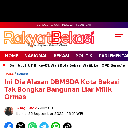
SCROLL TO CONTINUE WITH CONTENT
HOME
NASIONAL
BEKASI
POLITIK
PARLEMENTA
Sambut HUT RI ke-81, Wali Kota Bekasi Wajibkan OPD Bersolek
/
Home
Bekasi
Ini Dia Alasan DBMSDA Kota Bekasi
Tak Bongkar Bangunan Liar Milik
Ormas
Bung Ewox
- Jurnalis
Kamis, 22 September 2022
- 18:21 WIB