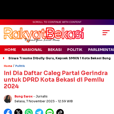
SCROLL TO CONTINUE WITH CONTENT
HOME
NASIONAL
BEKASI
POLITIK
PARLEMENTA
Siswa Trauma Dibully Guru, Kepsek SMKN 1 Kota Bekasi Bung
/
Home
Politik
Ini Dia Daftar Caleg Partai Gerindra
untuk DPRD Kota Bekasi di Pemilu
2024
Bung Ewox
- Jurnalis
Selasa, 7 November 2023
- 12:59 WIB