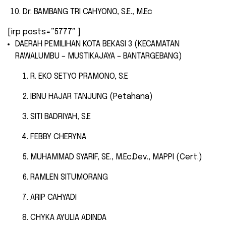
Dr. BAMBANG TRI CAHYONO, S.E., M.Ec
[irp posts=”5777″ ]
DAERAH PEMILIHAN KOTA BEKASI 3 (KECAMATAN
RAWALUMBU – MUSTIKAJAYA – BANTARGEBANG)
R. EKO SETYO PRAMONO, S.E
IBNU HAJAR TANJUNG (Petahana)
SITI BADRIYAH, S.E
FEBBY CHERYNA
MUHAMMAD SYARIF, SE., M.Ec.Dev., MAPPI (Cert.)
RAMLEN SITUMORANG
ARIP CAHYADI
CHYKA AYULIA ADINDA