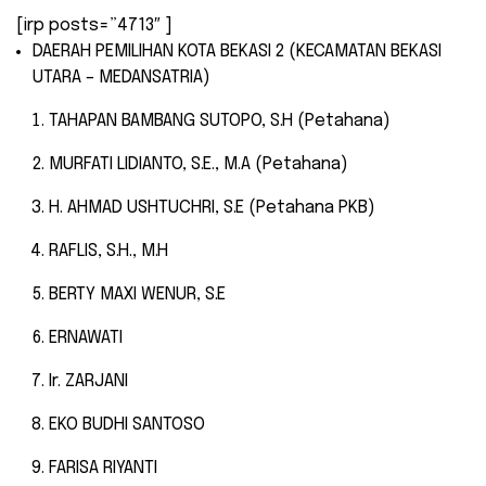
[irp posts=”4713″ ]
DAERAH PEMILIHAN KOTA BEKASI 2 (KECAMATAN BEKASI
UTARA – MEDANSATRIA)
TAHAPAN BAMBANG SUTOPO, S.H (Petahana)
MURFATI LIDIANTO, S.E., M.A (Petahana)
H. AHMAD USHTUCHRI, S.E (Petahana PKB)
RAFLIS, S.H., M.H
BERTY MAXI WENUR, S.E
ERNAWATI
Ir. ZARJANI
EKO BUDHI SANTOSO
FARISA RIYANTI