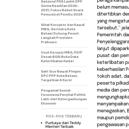
peraga kampany
Sekjend PKS Lantik DPP
Gema Keadilan 2026-
belum memasuki
2031, Fokus Rebut Suara
ditertibkan d
Pemuda di Pemilu 2029
yang mengatur
Sikat Koruptor dan Kawal
tersebut,” jel
MBG, Gerindra Kota
Bekasi Dukung Penuh
Pemerintah da
Langkah Presiden
Penyelenggaraa
Prabowo
lanjut dipapar
Usut Korupsi MBG, PDIP
pusat dan pem
Desak BGN Buka Data
Keterlibatan Kader
keterlibatan p
keberhasilan P
Sah! Gus Nawal Pimpin
DPC PPP Kota Bekasi,
tokoh adat, da
Targetkan 6 Kursi
peserta pilka
media dan pers
Pengamat Sosial:
Fenomena Penjilat Politik
mengungkapkan
Lahir dari Ketergantungan
Ekonomi
menyampaikan i
menegaskan, 
POS-POS TERBARU
maupun pemda 
Purbaya dan Teddy
pengawasan pe
Menteri Terbaik