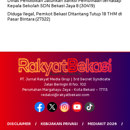
Dinas Pendidikan Jatuhkan Sanksi Pembinaan terhadap
Kepala Sekolah SDN Bekasi Jaya 8
(30419)
Diduga Ilegal, Pemkot Bekasi Ditantang Tutup 18 THM di
Pasar Bintara
(27322)
PT. Jurnal Rakyat Media Grup | 3rd Secret Syndicate
Jalan Beringin III No. 102
Perumahan Margahayu Jaya - Kota Bekasi – 17113
redaksi@rakyatbekasi.com
DISCLAIMER
KEBIJAKAN PRIVASI
MEDIAKIT 2026