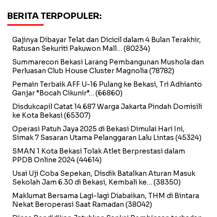
BERITA TERPOPULER:
Gajinya Dibayar Telat dan Dicicil dalam 4 Bulan Terakhir,
Ratusan Sekuriti Pakuwon Mall…
(80234)
Summarecon Bekasi Larang Pembangunan Mushola dan
Perluasan Club House Cluster Magnolia
(78782)
Pemain Terbaik AFF U-16 Pulang ke Bekasi, Tri Adhianto
Ganjar “Bocah Cikunir”…
(66860)
Disdukcapil Catat 14.687 Warga Jakarta Pindah Domisili
ke Kota Bekasi
(65307)
Operasi Patuh Jaya 2025 di Bekasi Dimulai Hari Ini,
Simak 7 Sasaran Utama Pelanggaran Lalu Lintas
(45324)
SMAN 1 Kota Bekasi Tolak Atlet Berprestasi dalam
PPDB Online 2024
(44614)
Usai Uji Coba Sepekan, Disdik Batalkan Aturan Masuk
Sekolah Jam 6.30 di Bekasi, Kembali ke…
(38350)
Maklumat Bersama Lagi-lagi Diabaikan, THM di Bintara
Nekat Beroperasi Saat Ramadan
(38042)