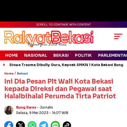
SCROLL TO CONTINUE WITH CONTENT
HOME
NASIONAL
BEKASI
POLITIK
PARLEMENTA
Siswa Trauma Dibully Guru, Kepsek SMKN 1 Kota Bekasi Bung
/
Home
Bekasi
Ini Dia Pesan Plt Wali Kota Bekasi
kepada Direksi dan Pegawai saat
Halalbihalal Perumda Tirta Patriot
Bung Ewox
- Jurnalis
Selasa, 9 Mei 2023
- 14:07 WIB