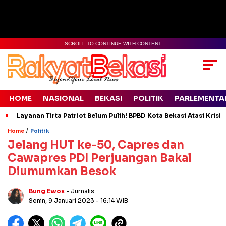
SCROLL TO CONTINUE WITH CONTENT
HOME
NASIONAL
BEKASI
POLITIK
PARLEMENTA
Layanan Tirta Patriot Belum Pulih! BPBD Kota Bekasi Atasi Krisis
/
Home
Politik
Jelang HUT ke-50, Capres dan
Cawapres PDI Perjuangan Bakal
Diumumkan Besok
Bung Ewox
- Jurnalis
Senin, 9 Januari 2023
- 16:14 WIB