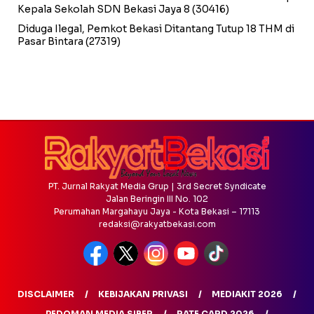
Kepala Sekolah SDN Bekasi Jaya 8
(30416)
Diduga Ilegal, Pemkot Bekasi Ditantang Tutup 18 THM di
Pasar Bintara
(27319)
PT. Jurnal Rakyat Media Grup | 3rd Secret Syndicate
Jalan Beringin III No. 102
Perumahan Margahayu Jaya - Kota Bekasi – 17113
redaksi@rakyatbekasi.com
DISCLAIMER
KEBIJAKAN PRIVASI
MEDIAKIT 2026
PEDOMAN MEDIA SIBER
RATE CARD 2026