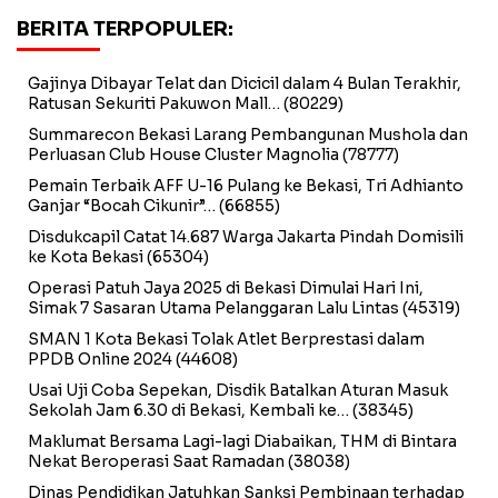
BERITA TERPOPULER:
Gajinya Dibayar Telat dan Dicicil dalam 4 Bulan Terakhir,
Ratusan Sekuriti Pakuwon Mall…
(80229)
Summarecon Bekasi Larang Pembangunan Mushola dan
Perluasan Club House Cluster Magnolia
(78777)
Pemain Terbaik AFF U-16 Pulang ke Bekasi, Tri Adhianto
Ganjar “Bocah Cikunir”…
(66855)
Disdukcapil Catat 14.687 Warga Jakarta Pindah Domisili
ke Kota Bekasi
(65304)
Operasi Patuh Jaya 2025 di Bekasi Dimulai Hari Ini,
Simak 7 Sasaran Utama Pelanggaran Lalu Lintas
(45319)
SMAN 1 Kota Bekasi Tolak Atlet Berprestasi dalam
PPDB Online 2024
(44608)
Usai Uji Coba Sepekan, Disdik Batalkan Aturan Masuk
Sekolah Jam 6.30 di Bekasi, Kembali ke…
(38345)
Maklumat Bersama Lagi-lagi Diabaikan, THM di Bintara
Nekat Beroperasi Saat Ramadan
(38038)
Dinas Pendidikan Jatuhkan Sanksi Pembinaan terhadap