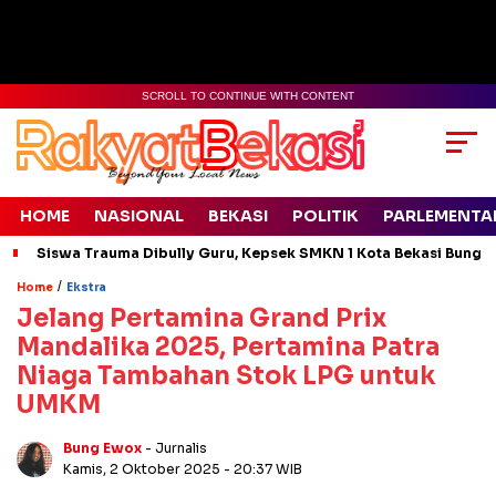
SCROLL TO CONTINUE WITH CONTENT
HOME
NASIONAL
BEKASI
POLITIK
PARLEMENTA
Siswa Trauma Dibully Guru, Kepsek SMKN 1 Kota Bekasi Bung
/
Home
Ekstra
Jelang Pertamina Grand Prix
Mandalika 2025, Pertamina Patra
Niaga Tambahan Stok LPG untuk
UMKM
Bung Ewox
- Jurnalis
Kamis, 2 Oktober 2025
- 20:37 WIB