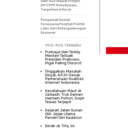
Sah! Gus Nawal Pimpin
DPC PPP Kota Bekasi,
Targetkan 6 Kursi
Pengamat Sosial:
Fenomena Penjilat Politik
Lahir dari Ketergantungan
Ekonomi
POS-POS TERBARU
Purbaya dan Teddy
Menteri Terbaik
Presiden Prabowo,
Pigai Paling Disorot
Tinggalkan Masalah
Sinyal, APJII Desak
Pemerataan Kualitas
Internet Indonesia
Kecelakaan Maut di
Jatiasih: Truk Semen
Hantam Pohon, Sopir
Tewas Terjepit
Sejarah Jalan Sunan
Giri: Jejak Ulama
Pendiri Giri Kedaton
Sindir dr. Tifa, Ini