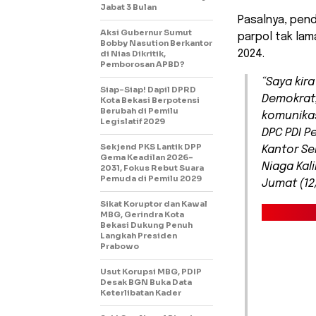
Jabat 3 Bulan
Pasalnya, pend
Aksi Gubernur Sumut
parpol tak lam
Bobby Nasution Berkantor
2024.
di Nias Dikritik,
Pemborosan APBD?
“Saya kira
Siap-Siap! Dapil DPRD
Demokrat,
Kota Bekasi Berpotensi
Berubah di Pemilu
komunikas
Legislatif 2029
DPC PDI P
Sekjend PKS Lantik DPP
Kantor Se
Gema Keadilan 2026-
Niaga Kal
2031, Fokus Rebut Suara
Pemuda di Pemilu 2029
Jumat (12
Sikat Koruptor dan Kawal
MBG, Gerindra Kota
Bekasi Dukung Penuh
Langkah Presiden
Prabowo
Usut Korupsi MBG, PDIP
Desak BGN Buka Data
Keterlibatan Kader