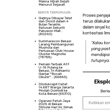
Makna Hijrah Sejati
Menurut Sejarah
BERITA TERPOPULER:
Proses penjajak
Gajinya Dibayar Telat
dan Dicicil dalam 4
terus dilakuka
Bulan Terakhir,
dalam sinyal k
Ratusan Sekuriti
Pakuwon Mall…
kontestasi lim
(80240)
Summarecon Bekasi
“Kalau ko
Larang Pembangunan
Mushola dan
yang past
Perluasan Club House
Cluster Magnolia
mendapatk
(78788)
tutupnya.
Pemain Terbaik AFF
U-16 Pulang ke
Bekasi, Tri Adhianto
Ganjar “Bocah
Cikunir”…
(66865)
Ekspl
Disdukcapil Catat
14.687 Warga Jakarta
Pindah Domisili ke
Berl
Kota Bekasi
(65310)
Ketikkan email Anda...
Operasi Patuh Jaya
2025 di Bekasi
Dimulai Hari Ini, Simak