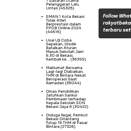
7 Sasaran Utama
Pelanggaran Lalu
Lintas
(45328)
Follow Wha
SMAN 1 Kota Bekasi
Tolak Atlet
rakyatbeka
Berprestasi dalam
PPDB Online 2024
terbaru set
(44616)
Usai Uji Coba
Sepekan, Disdik
Batalkan Aturan
Masuk Sekolah Jam
6.30 di Bekasi,
Kembali ke…
(38355)
Maklumat Bersama
Lagi-lagi Diabaikan,
THM di Bintara Nekat
Beroperasi Saat
Ramadan
(38044)
Dinas Pendidikan
Jatuhkan Sanksi
Pembinaan terhadap
Kepala Sekolah SDN
Bekasi Jaya 8
(30422)
Diduga Ilegal, Pemkot
Bekasi Ditantang
Tutup 18 THM di Pasar
Bintara
(27328)