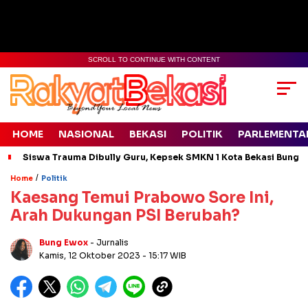
SCROLL TO CONTINUE WITH CONTENT
HOME
NASIONAL
BEKASI
POLITIK
PARLEMENTA
Siswa Trauma Dibully Guru, Kepsek SMKN 1 Kota Bekasi Bung
/
Home
Politik
Kaesang Temui Prabowo Sore Ini,
Arah Dukungan PSI Berubah?
Bung Ewox
- Jurnalis
Kamis, 12 Oktober 2023
- 15:17 WIB