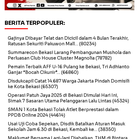
BERITA TERPOPULER:
Gajinya Dibayar Telat dan Dicicil dalam 4 Bulan Terakhir,
Ratusan Sekuriti Pakuwon Mall…
(80234)
Summarecon Bekasi Larang Pembangunan Mushola dan
Perluasan Club House Cluster Magnolia
(78782)
Pemain Terbaik AFF U-16 Pulang ke Bekasi, Tri Adhianto
Ganjar “Bocah Cikunir”…
(66860)
Disdukcapil Catat 14.687 Warga Jakarta Pindah Domisili
ke Kota Bekasi
(65307)
Operasi Patuh Jaya 2025 di Bekasi Dimulai Hari Ini,
Simak 7 Sasaran Utama Pelanggaran Lalu Lintas
(45324)
SMAN 1 Kota Bekasi Tolak Atlet Berprestasi dalam
PPDB Online 2024
(44614)
Usai Uji Coba Sepekan, Disdik Batalkan Aturan Masuk
Sekolah Jam 6.30 di Bekasi, Kembali ke…
(38350)
Maklumat Bersama Lagi-lagi Diabaikan, THM di Bintara