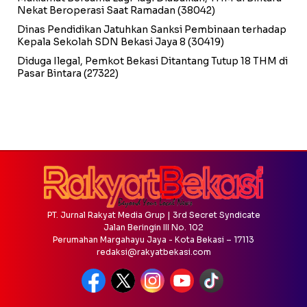
Nekat Beroperasi Saat Ramadan
(38042)
Dinas Pendidikan Jatuhkan Sanksi Pembinaan terhadap
Kepala Sekolah SDN Bekasi Jaya 8
(30419)
Diduga Ilegal, Pemkot Bekasi Ditantang Tutup 18 THM di
Pasar Bintara
(27322)
PT. Jurnal Rakyat Media Grup | 3rd Secret Syndicate
Jalan Beringin III No. 102
Perumahan Margahayu Jaya - Kota Bekasi – 17113
redaksi@rakyatbekasi.com