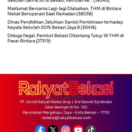
Sekolah Jam 6.30 di Bekasi, Kembali ke…
(38345)
Maklumat Bersama Lagi-lagi Diabaikan, THM di Bintara
Nekat Beroperasi Saat Ramadan
(38038)
Dinas Pendidikan Jatuhkan Sanksi Pembinaan terhadap
Kepala Sekolah SDN Bekasi Jaya 8
(30416)
Diduga Ilegal, Pemkot Bekasi Ditantang Tutup 18 THM di
Pasar Bintara
(27319)
PT. Jurnal Rakyat Media Grup | 3rd Secret Syndicate
Jalan Beringin III No. 102
Perumahan Margahayu Jaya - Kota Bekasi – 17113
redaksi@rakyatbekasi.com