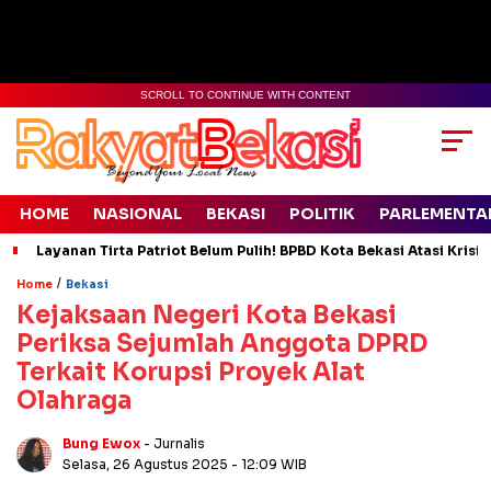
SCROLL TO CONTINUE WITH CONTENT
HOME
NASIONAL
BEKASI
POLITIK
PARLEMENTA
Layanan Tirta Patriot Belum Pulih! BPBD Kota Bekasi Atasi Krisis
/
Home
Bekasi
Kejaksaan Negeri Kota Bekasi
Periksa Sejumlah Anggota DPRD
Terkait Korupsi Proyek Alat
Olahraga
Bung Ewox
- Jurnalis
Selasa, 26 Agustus 2025
- 12:09 WIB