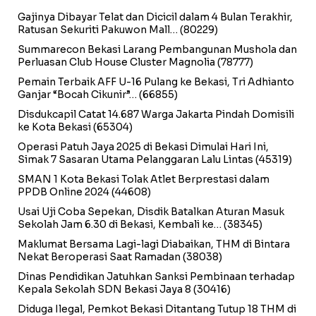
Gajinya Dibayar Telat dan Dicicil dalam 4 Bulan Terakhir,
Ratusan Sekuriti Pakuwon Mall…
(80229)
Summarecon Bekasi Larang Pembangunan Mushola dan
Perluasan Club House Cluster Magnolia
(78777)
Pemain Terbaik AFF U-16 Pulang ke Bekasi, Tri Adhianto
Ganjar “Bocah Cikunir”…
(66855)
Disdukcapil Catat 14.687 Warga Jakarta Pindah Domisili
ke Kota Bekasi
(65304)
Operasi Patuh Jaya 2025 di Bekasi Dimulai Hari Ini,
Simak 7 Sasaran Utama Pelanggaran Lalu Lintas
(45319)
SMAN 1 Kota Bekasi Tolak Atlet Berprestasi dalam
PPDB Online 2024
(44608)
Usai Uji Coba Sepekan, Disdik Batalkan Aturan Masuk
Sekolah Jam 6.30 di Bekasi, Kembali ke…
(38345)
Maklumat Bersama Lagi-lagi Diabaikan, THM di Bintara
Nekat Beroperasi Saat Ramadan
(38038)
Dinas Pendidikan Jatuhkan Sanksi Pembinaan terhadap
Kepala Sekolah SDN Bekasi Jaya 8
(30416)
Diduga Ilegal, Pemkot Bekasi Ditantang Tutup 18 THM di