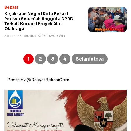
Bekasi
Kejaksaan Negeri Kota Bekasi
Periksa Sejumlah Anggota DPRD
Terkait Korupsi Proyek Alat
Olahraga
Selasa, 26 Agustus 2025 - 12:09 WIB
Paginasi
pos
1
2
3
4
Selanjutnya
Posts by @RakyatBekasiCom