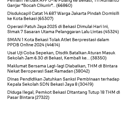
Pemain Terbaik AFF U-16 Pulang ke Bekasi, Tri Adhianto
Ganjar “Bocah Cikunir”…
(66860)
Disdukcapil Catat 14.687 Warga Jakarta Pindah Domisili
ke Kota Bekasi
(65307)
Operasi Patuh Jaya 2025 di Bekasi Dimulai Hari Ini,
Simak 7 Sasaran Utama Pelanggaran Lalu Lintas
(45324)
SMAN 1 Kota Bekasi Tolak Atlet Berprestasi dalam
PPDB Online 2024
(44614)
Usai Uji Coba Sepekan, Disdik Batalkan Aturan Masuk
Sekolah Jam 6.30 di Bekasi, Kembali ke…
(38350)
Maklumat Bersama Lagi-lagi Diabaikan, THM di Bintara
Nekat Beroperasi Saat Ramadan
(38042)
Dinas Pendidikan Jatuhkan Sanksi Pembinaan terhadap
Kepala Sekolah SDN Bekasi Jaya 8
(30419)
Diduga Ilegal, Pemkot Bekasi Ditantang Tutup 18 THM di
Pasar Bintara
(27322)