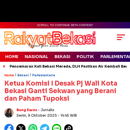
SCROLL TO CONTINUE WITH CONTENT
HOME
NASIONAL
BEKASI
POLITIK
PARLEMENTA
Pencemaran Kali Bekasi Mereda, DLH Pastikan Air Kembali Ben
/
/
Home
Bekasi
Parlementaria
Ketua Komisi I Desak Pj Wali Kota
Bekasi Ganti Sekwan yang Berani
dan Paham Tupoksi
Bung Ewox
- Jurnalis
Senin, 9 Oktober 2023
- 14:45 WIB