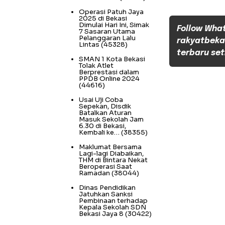
Operasi Patuh Jaya
2025 di Bekasi
Dimulai Hari Ini, Simak
Follow Wha
7 Sasaran Utama
Pelanggaran Lalu
rakyatbeka
Lintas
(45328)
terbaru set
SMAN 1 Kota Bekasi
Tolak Atlet
Berprestasi dalam
PPDB Online 2024
(44616)
Usai Uji Coba
Sepekan, Disdik
Batalkan Aturan
Masuk Sekolah Jam
6.30 di Bekasi,
Kembali ke…
(38355)
Maklumat Bersama
Lagi-lagi Diabaikan,
THM di Bintara Nekat
Beroperasi Saat
Ramadan
(38044)
Dinas Pendidikan
Jatuhkan Sanksi
Pembinaan terhadap
Kepala Sekolah SDN
Bekasi Jaya 8
(30422)