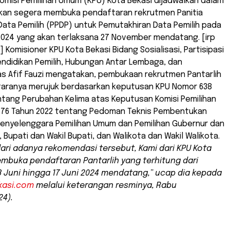
Komisi Pemilihan Umum (KPU) Kota Bekasi dijadwalkan dalam
kan segera membuka pendaftaran rekrutmen Panitia
ata Pemilih (PPDP) untuk Pemutakhiran Data Pemilih pada
2024 yang akan terlaksana 27 November mendatang. [irp
 Komisioner KPU Kota Bekasi Bidang Sosialisasi, Partisipasi
ndidikan Pemilih, Hubungan Antar Lembaga, dan
 Afif Fauzi mengatakan, pembukaan rekrutmen Pantarlih
taranya merujuk berdasarkan keputusan KPU Nomor 638
ntang Perubahan Kelima atas Keputusan Komisi Pemilihan
76 Tahun 2022 tentang Pedoman Teknis Pembentukan
enyelenggara Pemilihan Umum dan Pemilihan Gubernur dan
 Bupati dan Wakil Bupati, dan Walikota dan Wakil Walikota.
ari adanya rekomendasi tersebut, Kami dari KPU Kota
mbuka pendaftaran Pantarlih yang terhitung dari
3 Juni hingga 17 Juni 2024 mendatang,” ucap dia kepada
kasi.com
melalui keterangan resminya, Rabu
24).