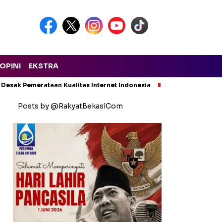
OPINI
EKSTRA
 Desak Pemerataan Kualitas Internet Indonesia
Kecelakaan Maut
Posts by @RakyatBekasiCom