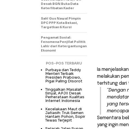
Desak BGN Buka Data
Keterlibatan Kader
Sah! Gus Nawal Pimpin
DPC PPP Kota Bekasi,
Targetkan 6 Kursi
Pengamat Sosial:
Fenomena Penjilat Politik
Lahir dari Ketergantungan
Ekonomi
POS-POS TERBARU
Ia menjelaskan
Purbaya dan Teddy
Menteri Terbaik
melakukan penc
Presiden Prabowo,
Pigai Paling Disorot
terhitung dari 
Tinggalkan Masalah
“Dengan n
Sinyal, APJII Desak
Pemerataan Kualitas
mendatang
Internet Indonesia
yang ters
Kecelakaan Maut di
mencapai 
Jatiasih: Truk Semen
Hantam Pohon, Sopir
Sementara beb
Tewas Terjepit
yang ingin men
Sejarah Jalan Sunan