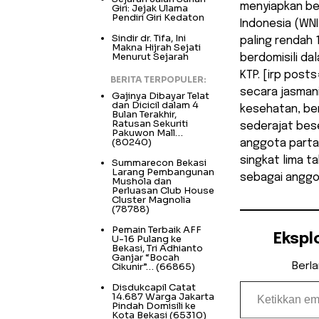
menyiapkan be
Giri: Jejak Ulama
Pendiri Giri Kedaton
Indonesia (WNI
Sindir dr. Tifa, Ini
paling rendah 
Makna Hijrah Sejati
Menurut Sejarah
berdomisili da
KTP. [irp post
BERITA TERPOPULER:
secara jasmani
Gajinya Dibayar Telat
dan Dicicil dalam 4
kesehatan, be
Bulan Terakhir,
Ratusan Sekuriti
sederajat bese
Pakuwon Mall…
(80240)
anggota partai
singkat lima t
Summarecon Bekasi
Larang Pembangunan
sebagai anggot
Mushola dan
Perluasan Club House
Cluster Magnolia
(78788)
Pemain Terbaik AFF
Ekspl
U-16 Pulang ke
Bekasi, Tri Adhianto
Ganjar “Bocah
Cikunir”…
(66865)
Berl
Ketikkan email Anda...
Disdukcapil Catat
14.687 Warga Jakarta
Pindah Domisili ke
Kota Bekasi
(65310)