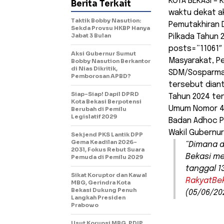
KOTA BEKASI – 
Berita Terkait
waktu dekat a
Taktik Bobby Nasution:
Pemutakhiran D
Sekda Provsu HKBP Hanya
Jabat 3 Bulan
Pilkada Tahun 
posts=”11061″ ]
Aksi Gubernur Sumut
Masyarakat, Pe
Bobby Nasution Berkantor
di Nias Dikritik,
SDM/Sosparmas
Pemborosan APBD?
tersebut dian
Siap-Siap! Dapil DPRD
Tahun 2024 te
Kota Bekasi Berpotensi
Umum Nomor 4
Berubah di Pemilu
Legislatif 2029
Badan Adhoc P
Wakil Gubernur,
Sekjend PKS Lantik DPP
Gema Keadilan 2026-
“Dimana d
2031, Fokus Rebut Suara
Bekasi me
Pemuda di Pemilu 2029
tanggal 1
Sikat Koruptor dan Kawal
RakyatBe
MBG, Gerindra Kota
Bekasi Dukung Penuh
(05/06/20
Langkah Presiden
Prabowo
Usut Korupsi MBG, PDIP