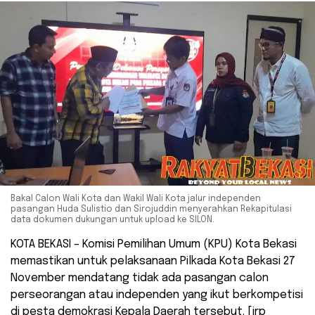
Bakal Calon Wali Kota dan Wakil Wali Kota jalur independen
pasangan Huda Sulistio dan Sirojuddin menyerahkan Rekapitulasi
data dokumen dukungan untuk upload ke SILON.
KOTA BEKASI – Komisi Pemilihan Umum (KPU) Kota Bekasi
memastikan untuk pelaksanaan Pilkada Kota Bekasi 27
November mendatang tidak ada pasangan calon
perseorangan atau independen yang ikut berkompetisi
di pesta demokrasi Kepala Daerah tersebut. [irp