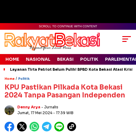
SCROLL TO CONTINUE WITH CONTENT
HOME
NASIONAL
BEKASI
POLITIK
PARLEMENTA
Layanan Tirta Patriot Belum Pulih! BPBD Kota Bekasi Atasi Krisis
/
Home
Politik
KPU Pastikan Pilkada Kota Bekasi
2024 Tanpa Pasangan Independen
Denny Arya
- Jurnalis
Jumat, 17 Mei 2024
- 17:39 WIB