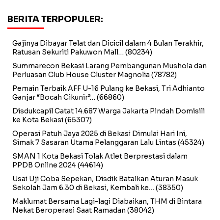
BERITA TERPOPULER:
Gajinya Dibayar Telat dan Dicicil dalam 4 Bulan Terakhir,
Ratusan Sekuriti Pakuwon Mall…
(80234)
Summarecon Bekasi Larang Pembangunan Mushola dan
Perluasan Club House Cluster Magnolia
(78782)
Pemain Terbaik AFF U-16 Pulang ke Bekasi, Tri Adhianto
Ganjar “Bocah Cikunir”…
(66860)
Disdukcapil Catat 14.687 Warga Jakarta Pindah Domisili
ke Kota Bekasi
(65307)
Operasi Patuh Jaya 2025 di Bekasi Dimulai Hari Ini,
Simak 7 Sasaran Utama Pelanggaran Lalu Lintas
(45324)
SMAN 1 Kota Bekasi Tolak Atlet Berprestasi dalam
PPDB Online 2024
(44614)
Usai Uji Coba Sepekan, Disdik Batalkan Aturan Masuk
Sekolah Jam 6.30 di Bekasi, Kembali ke…
(38350)
Maklumat Bersama Lagi-lagi Diabaikan, THM di Bintara
Nekat Beroperasi Saat Ramadan
(38042)