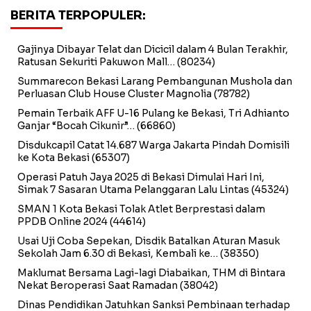
BERITA TERPOPULER:
Gajinya Dibayar Telat dan Dicicil dalam 4 Bulan Terakhir,
Ratusan Sekuriti Pakuwon Mall…
(80234)
Summarecon Bekasi Larang Pembangunan Mushola dan
Perluasan Club House Cluster Magnolia
(78782)
Pemain Terbaik AFF U-16 Pulang ke Bekasi, Tri Adhianto
Ganjar “Bocah Cikunir”…
(66860)
Disdukcapil Catat 14.687 Warga Jakarta Pindah Domisili
ke Kota Bekasi
(65307)
Operasi Patuh Jaya 2025 di Bekasi Dimulai Hari Ini,
Simak 7 Sasaran Utama Pelanggaran Lalu Lintas
(45324)
SMAN 1 Kota Bekasi Tolak Atlet Berprestasi dalam
PPDB Online 2024
(44614)
Usai Uji Coba Sepekan, Disdik Batalkan Aturan Masuk
Sekolah Jam 6.30 di Bekasi, Kembali ke…
(38350)
Maklumat Bersama Lagi-lagi Diabaikan, THM di Bintara
Nekat Beroperasi Saat Ramadan
(38042)
Dinas Pendidikan Jatuhkan Sanksi Pembinaan terhadap