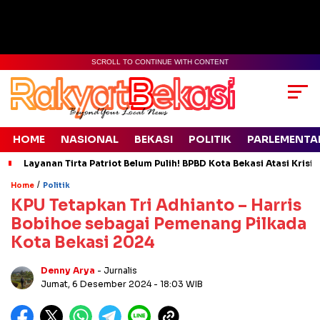
SCROLL TO CONTINUE WITH CONTENT
HOME
NASIONAL
BEKASI
POLITIK
PARLEMENTA
Layanan Tirta Patriot Belum Pulih! BPBD Kota Bekasi Atasi Krisis
/
Home
Politik
KPU Tetapkan Tri Adhianto – Harris
Bobihoe sebagai Pemenang Pilkada
Kota Bekasi 2024
Denny Arya
- Jurnalis
Jumat, 6 Desember 2024
- 18:03 WIB