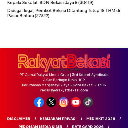
Kepala Sekolah SDN Bekasi Jaya 8
(30419)
Diduga Ilegal, Pemkot Bekasi Ditantang Tutup 18 THM di
Pasar Bintara
(27322)
PT. Jurnal Rakyat Media Grup | 3rd Secret Syndicate
Jalan Beringin III No. 102
Perumahan Margahayu Jaya - Kota Bekasi – 17113
redaksi@rakyatbekasi.com
DISCLAIMER
KEBIJAKAN PRIVASI
MEDIAKIT 2026
PEDOMAN MEDIA SIBER
RATE CARD 2026