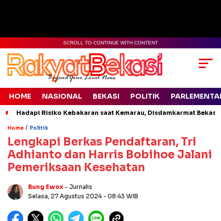
SCROLL TO CONTINUE WITH CONTENT
HOME
NASIONAL
BEKASI
POLITIK
PARLEMENTA
Hadapi Risiko Kebakaran saat Kemarau, Disdamkarmat Bekasi 
/
Home
Politik
Lengkapi Berkas Pendaftaran, Tri
Adhianto dan Harris Bobihoe Jalani
Pemeriksaan Kesehatan
Bung Ewox
- Jurnalis
Selasa, 27 Agustus 2024
- 08:43 WIB