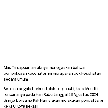
Pasangan Bakal Calon Wali Kota dan Wakil Wali Kota
Bekasi Tri Adhianto dan Harris Bobihoe, menjalani
pemeriksaan kesehatan di RSUD Chasbullah Abdul
Madjid, Senin (26/08/2024).
Mas Tri sapaan akrabnya menegaskan bahwa
pemeriksaan kesehatan ini merupakan cek kesehatan
secara umum.
Setelah segala berkas telah terpenuhi, kata Mas Tri,
rencananya pada Hari Rabu tanggal 28 Agustus 2024
dirinya bersama Pak Harris akan melakukan pendaftaran
ke KPU Kota Bekasi.