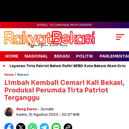
SCROLL TO CONTINUE WITH CONTENT
HOME
NASIONAL
BEKASI
POLITIK
PARLEMENTA
Layanan Tirta Patriot Belum Pulih! BPBD Kota Bekasi Atasi Krisis
/
Home
Bekasi
Limbah Kembali Cemari Kali Bekasi,
Produksi Perumda Tirta Patriot
Terganggu
Bung Ewox
- Jurnalis
Kamis, 10 Agustus 2023
- 20:37 WIB