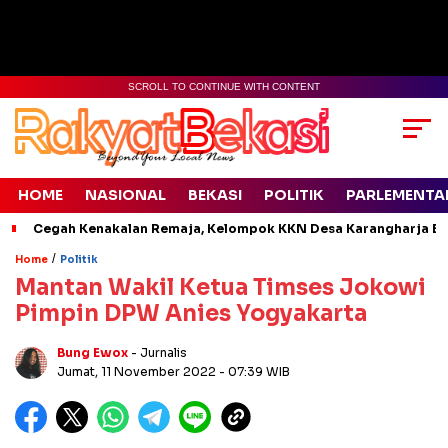
SCROLL TO CONTINUE WITH CONTENT
HOME
NASIONAL
BEKASI
POLITIK
PARLEMENTA
Cegah Kenakalan Remaja, Kelompok KKN Desa Karangharja Ed
/
Home
Politik
Mantan Wakil Ketua Timses Jokowi
Pimpin DPW Anies Yogyakarta
Bung Ewox
- Jurnalis
Jumat, 11 November 2022
- 07:39 WIB