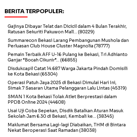
BERITA TERPOPULER:
Gajinya Dibayar Telat dan Dicicil dalam 4 Bulan Terakhir,
Ratusan Sekuriti Pakuwon Mall…
(80229)
Summarecon Bekasi Larang Pembangunan Mushola dan
Perluasan Club House Cluster Magnolia
(78777)
Pemain Terbaik AFF U-16 Pulang ke Bekasi, Tri Adhianto
Ganjar “Bocah Cikunir”…
(66855)
Disdukcapil Catat 14.687 Warga Jakarta Pindah Domisili
ke Kota Bekasi
(65304)
Operasi Patuh Jaya 2025 di Bekasi Dimulai Hari Ini,
Simak 7 Sasaran Utama Pelanggaran Lalu Lintas
(45319)
SMAN 1 Kota Bekasi Tolak Atlet Berprestasi dalam
PPDB Online 2024
(44608)
Usai Uji Coba Sepekan, Disdik Batalkan Aturan Masuk
Sekolah Jam 6.30 di Bekasi, Kembali ke…
(38345)
Maklumat Bersama Lagi-lagi Diabaikan, THM di Bintara
Nekat Beroperasi Saat Ramadan
(38038)