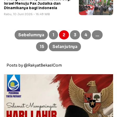
Israel Menuju Pax Judaika dan
Dinamikanya bagi Indonesia
Rabu, 10 Juni 2026 - 16:49 WIB
Paginasi
pos
Sebelumnya
1
2
3
4
…
15
Selanjutnya
Posts by @RakyatBekasiCom