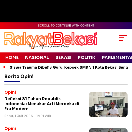
SCROLL TO CONTINUE WITH CONTENT
HOME
NASIONAL
BEKASI
POLITIK
PARLEMENTA
Siswa Trauma Dibully Guru, Kepsek SMKN 1 Kota Bekasi Bung
Berita
Opini
Opini
​Refleksi 81 Tahun Republik
Indonesia: Menakar Arti Merdeka di
Era Modern
Rabu, 1 Juli 2026 - 14:21 WIB
Opini