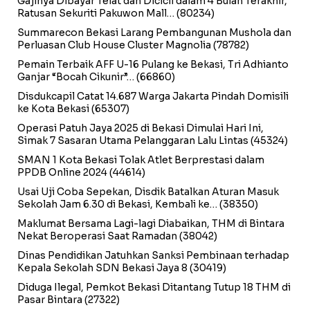
Gajinya Dibayar Telat dan Dicicil dalam 4 Bulan Terakhir,
Ratusan Sekuriti Pakuwon Mall…
(80234)
Summarecon Bekasi Larang Pembangunan Mushola dan
Perluasan Club House Cluster Magnolia
(78782)
Pemain Terbaik AFF U-16 Pulang ke Bekasi, Tri Adhianto
Ganjar “Bocah Cikunir”…
(66860)
Disdukcapil Catat 14.687 Warga Jakarta Pindah Domisili
ke Kota Bekasi
(65307)
Operasi Patuh Jaya 2025 di Bekasi Dimulai Hari Ini,
Simak 7 Sasaran Utama Pelanggaran Lalu Lintas
(45324)
SMAN 1 Kota Bekasi Tolak Atlet Berprestasi dalam
PPDB Online 2024
(44614)
Usai Uji Coba Sepekan, Disdik Batalkan Aturan Masuk
Sekolah Jam 6.30 di Bekasi, Kembali ke…
(38350)
Maklumat Bersama Lagi-lagi Diabaikan, THM di Bintara
Nekat Beroperasi Saat Ramadan
(38042)
Dinas Pendidikan Jatuhkan Sanksi Pembinaan terhadap
Kepala Sekolah SDN Bekasi Jaya 8
(30419)
Diduga Ilegal, Pemkot Bekasi Ditantang Tutup 18 THM di
Pasar Bintara
(27322)