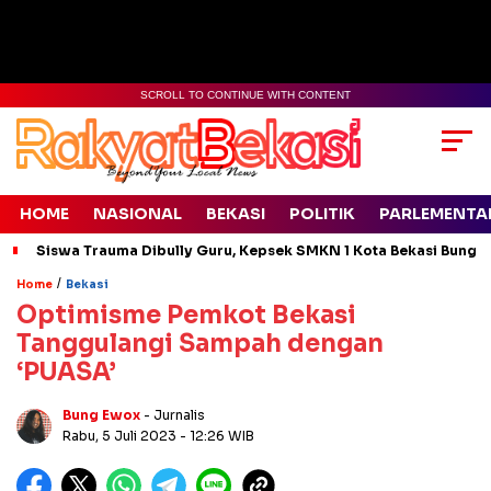
SCROLL TO CONTINUE WITH CONTENT
HOME
NASIONAL
BEKASI
POLITIK
PARLEMENTA
Siswa Trauma Dibully Guru, Kepsek SMKN 1 Kota Bekasi Bung
/
Home
Bekasi
Optimisme Pemkot Bekasi
Tanggulangi Sampah dengan
‘PUASA’
Bung Ewox
- Jurnalis
Rabu, 5 Juli 2023
- 12:26 WIB