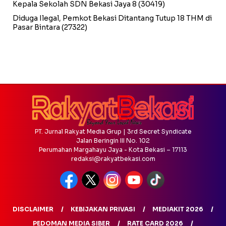
Kepala Sekolah SDN Bekasi Jaya 8
(30419)
Diduga Ilegal, Pemkot Bekasi Ditantang Tutup 18 THM di
Pasar Bintara
(27322)
PT. Jurnal Rakyat Media Grup | 3rd Secret Syndicate
Jalan Beringin III No. 102
Perumahan Margahayu Jaya - Kota Bekasi – 17113
redaksi@rakyatbekasi.com
DISCLAIMER
KEBIJAKAN PRIVASI
MEDIAKIT 2026
PEDOMAN MEDIA SIBER
RATE CARD 2026