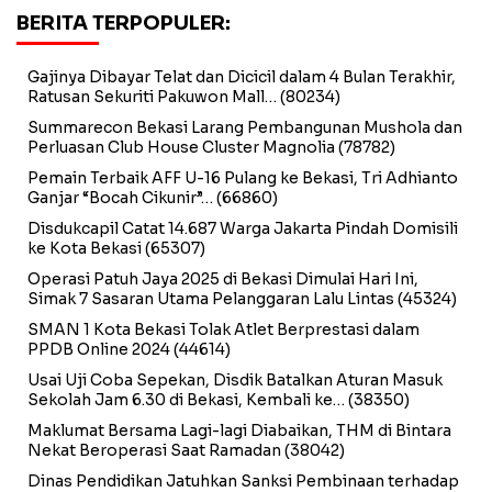
BERITA TERPOPULER:
Gajinya Dibayar Telat dan Dicicil dalam 4 Bulan Terakhir,
Ratusan Sekuriti Pakuwon Mall…
(80234)
Summarecon Bekasi Larang Pembangunan Mushola dan
Perluasan Club House Cluster Magnolia
(78782)
Pemain Terbaik AFF U-16 Pulang ke Bekasi, Tri Adhianto
Ganjar “Bocah Cikunir”…
(66860)
Disdukcapil Catat 14.687 Warga Jakarta Pindah Domisili
ke Kota Bekasi
(65307)
Operasi Patuh Jaya 2025 di Bekasi Dimulai Hari Ini,
Simak 7 Sasaran Utama Pelanggaran Lalu Lintas
(45324)
SMAN 1 Kota Bekasi Tolak Atlet Berprestasi dalam
PPDB Online 2024
(44614)
Usai Uji Coba Sepekan, Disdik Batalkan Aturan Masuk
Sekolah Jam 6.30 di Bekasi, Kembali ke…
(38350)
Maklumat Bersama Lagi-lagi Diabaikan, THM di Bintara
Nekat Beroperasi Saat Ramadan
(38042)
Dinas Pendidikan Jatuhkan Sanksi Pembinaan terhadap