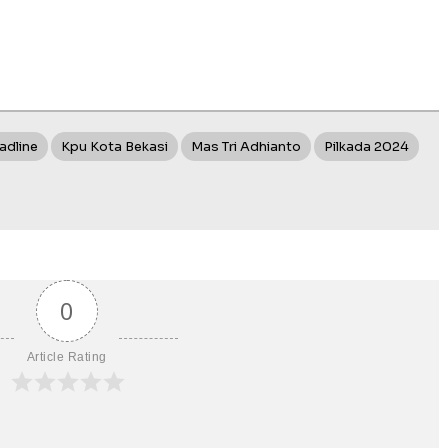
adline
Kpu Kota Bekasi
Mas Tri Adhianto
Pilkada 2024
0
Article Rating