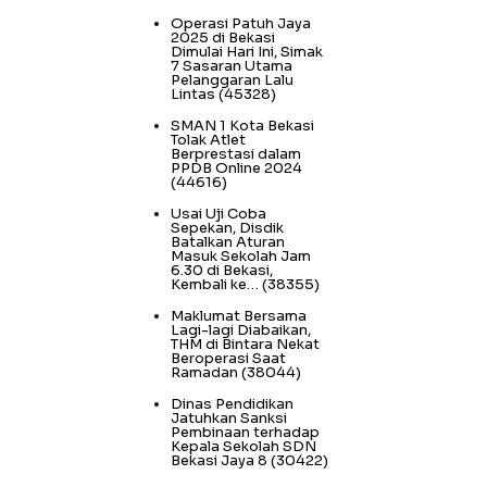
Operasi Patuh Jaya
2025 di Bekasi
Dimulai Hari Ini, Simak
7 Sasaran Utama
Pelanggaran Lalu
Lintas
(45328)
SMAN 1 Kota Bekasi
Tolak Atlet
Berprestasi dalam
PPDB Online 2024
(44616)
Usai Uji Coba
Sepekan, Disdik
Batalkan Aturan
Masuk Sekolah Jam
6.30 di Bekasi,
Kembali ke…
(38355)
Maklumat Bersama
Lagi-lagi Diabaikan,
THM di Bintara Nekat
Beroperasi Saat
Ramadan
(38044)
Dinas Pendidikan
Jatuhkan Sanksi
Pembinaan terhadap
Kepala Sekolah SDN
Bekasi Jaya 8
(30422)