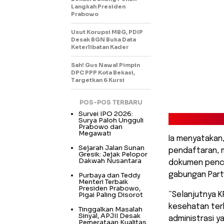
Langkah Presiden
Prabowo
Usut Korupsi MBG, PDIP
Desak BGN Buka Data
Keterlibatan Kader
Sah! Gus Nawal Pimpin
DPC PPP Kota Bekasi,
Targetkan 6 Kursi
POS-POS TERBARU
Survei IPO 2026:
Surya Paloh Ungguli
Prabowo dan
Megawati
Ia menyatakan
Sejarah Jalan Sunan
pendaftaran, 
Gresik: Jejak Pelopor
Dakwah Nusantara
dokumen penca
gabungan Partai
Purbaya dan Teddy
Menteri Terbaik
Presiden Prabowo,
Pigai Paling Disorot
“Selanjutnya 
kesehatan ter
Tinggalkan Masalah
Sinyal, APJII Desak
administrasi y
Pemerataan Kualitas