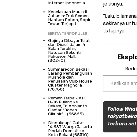
Internet Indonesia
jelasnya.
Kecelakaan Maut di
Jatiasih: Truk Semen
“Lalu, bilama
Hantam Pohon, Sopir
Tewas Terjepit
sekiranya untu
tutupnya.
BERITA TERPOPULER:
Gajinya Dibayar Telat
dan Dicicil dalam 4
Bulan Terakhir,
Ratusan Sekuriti
Pakuwon Mall…
Ekspl
(80240)
Summarecon Bekasi
Berl
Larang Pembangunan
Ketikkan email Anda...
Mushola dan
Perluasan Club House
Cluster Magnolia
(78788)
Pemain Terbaik AFF
U-16 Pulang ke
Bekasi, Tri Adhianto
Follow Wha
Ganjar “Bocah
Cikunir”…
(66865)
rakyatbeka
Disdukcapil Catat
terbaru set
14.687 Warga Jakarta
Pindah Domisili ke
Kota Bekasi
(65310)