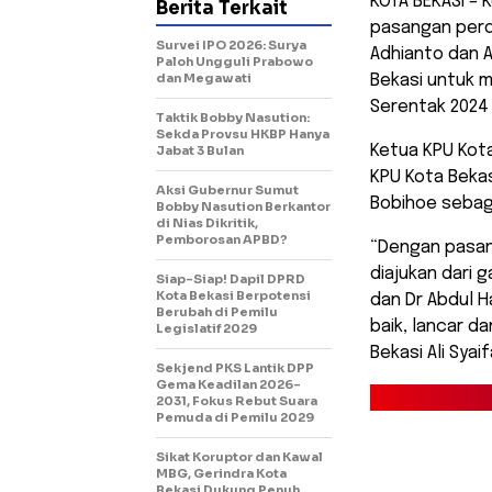
KOTA BEKASI – 
Berita Terkait
pasangan perda
Survei IPO 2026: Surya
Adhianto dan 
Paloh Ungguli Prabowo
dan Megawati
Bekasi untuk 
Serentak 202
Taktik Bobby Nasution:
Sekda Provsu HKBP Hanya
Ketua KPU Kota
Jabat 3 Bulan
KPU Kota Bekas
Aksi Gubernur Sumut
Bobihoe sebaga
Bobby Nasution Berkantor
di Nias Dikritik,
Pemborosan APBD?
“Dengan pasang
diajukan dari 
Siap-Siap! Dapil DPRD
Kota Bekasi Berpotensi
dan Dr Abdul H
Berubah di Pemilu
baik, lancar d
Legislatif 2029
Bekasi Ali Sya
Sekjend PKS Lantik DPP
Gema Keadilan 2026-
2031, Fokus Rebut Suara
Pemuda di Pemilu 2029
Sikat Koruptor dan Kawal
MBG, Gerindra Kota
Bekasi Dukung Penuh