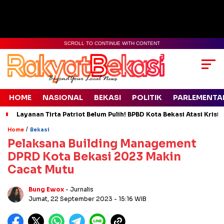
SCROLL TO CONTINUE WITH CONTENT
HOME
NASIONAL
BEKASI
POLITIK
PARLEMENTA
Layanan Tirta Patriot Belum Pulih! BPBD Kota Bekasi Atasi Krisis
/
Home
Bekasi
Pelaksana Building Management
DPRD Kota Bekasi 2023 Makin
Cacat Mutu
Bung Ewox
- Jurnalis
Jumat, 22 September 2023
- 15:16 WIB