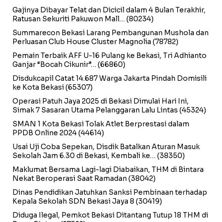
Gajinya Dibayar Telat dan Dicicil dalam 4 Bulan Terakhir,
Ratusan Sekuriti Pakuwon Mall…
(80234)
Summarecon Bekasi Larang Pembangunan Mushola dan
Perluasan Club House Cluster Magnolia
(78782)
Pemain Terbaik AFF U-16 Pulang ke Bekasi, Tri Adhianto
Ganjar “Bocah Cikunir”…
(66860)
Disdukcapil Catat 14.687 Warga Jakarta Pindah Domisili
ke Kota Bekasi
(65307)
Operasi Patuh Jaya 2025 di Bekasi Dimulai Hari Ini,
Simak 7 Sasaran Utama Pelanggaran Lalu Lintas
(45324)
SMAN 1 Kota Bekasi Tolak Atlet Berprestasi dalam
PPDB Online 2024
(44614)
Usai Uji Coba Sepekan, Disdik Batalkan Aturan Masuk
Sekolah Jam 6.30 di Bekasi, Kembali ke…
(38350)
Maklumat Bersama Lagi-lagi Diabaikan, THM di Bintara
Nekat Beroperasi Saat Ramadan
(38042)
Dinas Pendidikan Jatuhkan Sanksi Pembinaan terhadap
Kepala Sekolah SDN Bekasi Jaya 8
(30419)
Diduga Ilegal, Pemkot Bekasi Ditantang Tutup 18 THM di