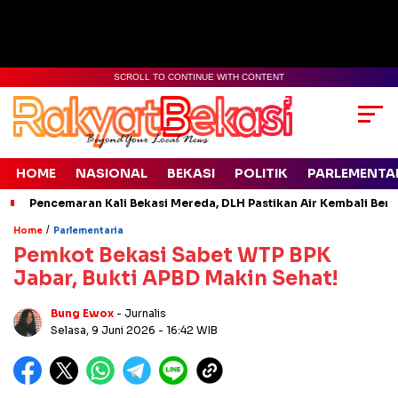
SCROLL TO CONTINUE WITH CONTENT
HOME
NASIONAL
BEKASI
POLITIK
PARLEMENTA
Pencemaran Kali Bekasi Mereda, DLH Pastikan Air Kembali Ben
/
Home
Parlementaria
Pemkot Bekasi Sabet WTP BPK
Jabar, Bukti APBD Makin Sehat!
Bung Ewox
- Jurnalis
Selasa, 9 Juni 2026
- 16:42 WIB