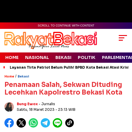
SCROLL TO CONTINUE WITH CONTENT
HOME
NASIONAL
BEKASI
POLITIK
PARLEMENTA
Layanan Tirta Patriot Belum Pulih! BPBD Kota Bekasi Atasi Krisis
/
Home
Bekasi
Penamaan Salah, Sekwan Dituding
Lecehkan Kapolrestro Bekasi Kota
Bung Ewox
- Jurnalis
Sabtu, 18 Maret 2023
- 23:13 WIB