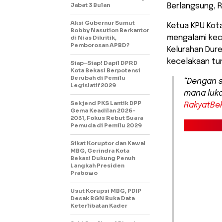
Jabat 3 Bulan
Berlangsung, R
Aksi Gubernur Sumut
Ketua KPU Kota
Bobby Nasution Berkantor
mengalami kec
di Nias Dikritik,
Pemborosan APBD?
Kelurahan Dur
kecelakaan tu
Siap-Siap! Dapil DPRD
Kota Bekasi Berpotensi
Berubah di Pemilu
“Dengan s
Legislatif 2029
mana luka
Sekjend PKS Lantik DPP
RakyatBe
Gema Keadilan 2026-
2031, Fokus Rebut Suara
Pemuda di Pemilu 2029
Sikat Koruptor dan Kawal
MBG, Gerindra Kota
Bekasi Dukung Penuh
Langkah Presiden
Prabowo
Usut Korupsi MBG, PDIP
Desak BGN Buka Data
Keterlibatan Kader