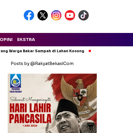
OPINI
EKSTRA
arang Warga Bakar Sampah di Lahan Kosong
Ngeri! Lapak Rong
Posts by @RakyatBekasiCom