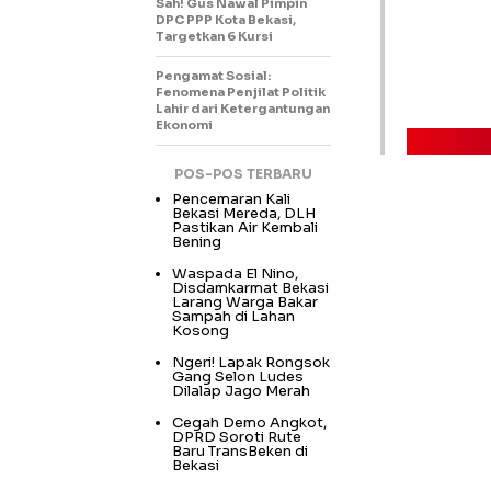
Sah! Gus Nawal Pimpin
DPC PPP Kota Bekasi,
Targetkan 6 Kursi
Pengamat Sosial:
Fenomena Penjilat Politik
Lahir dari Ketergantungan
Ekonomi
POS-POS TERBARU
Pencemaran Kali
Bekasi Mereda, DLH
Pastikan Air Kembali
Bening
Waspada El Nino,
Disdamkarmat Bekasi
Larang Warga Bakar
Sampah di Lahan
Kosong
Ngeri! Lapak Rongsok
Gang Selon Ludes
Dilalap Jago Merah
Cegah Demo Angkot,
DPRD Soroti Rute
Baru TransBeken di
Bekasi