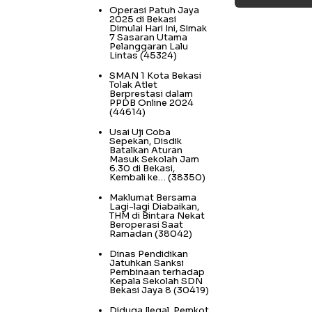
Operasi Patuh Jaya
2025 di Bekasi
Dimulai Hari Ini, Simak
7 Sasaran Utama
Pelanggaran Lalu
Lintas
(45324)
SMAN 1 Kota Bekasi
Tolak Atlet
Berprestasi dalam
PPDB Online 2024
(44614)
Usai Uji Coba
Sepekan, Disdik
Batalkan Aturan
Masuk Sekolah Jam
6.30 di Bekasi,
Kembali ke…
(38350)
Maklumat Bersama
Lagi-lagi Diabaikan,
THM di Bintara Nekat
Beroperasi Saat
Ramadan
(38042)
Dinas Pendidikan
Jatuhkan Sanksi
Pembinaan terhadap
Kepala Sekolah SDN
Bekasi Jaya 8
(30419)
Diduga Ilegal, Pemkot