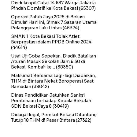
Disdukcapil Catat 14.687 Warga Jakarta
Pindah Domisili ke Kota Bekasi
(65307)
Operasi Patuh Jaya 2025 di Bekasi
Dimulai Hari Ini, Simak 7 Sasaran Utama
Pelanggaran Lalu Lintas
(45324)
SMAN 1 Kota Bekasi Tolak Atlet
Berprestasi dalam PPDB Online 2024
(44614)
Usai Uji Coba Sepekan, Disdik Batalkan
Aturan Masuk Sekolah Jam 6.30 di
Bekasi, Kembali ke…
(38350)
Maklumat Bersama Lagi-lagi Diabaikan,
THM di Bintara Nekat Beroperasi Saat
Ramadan
(38042)
Dinas Pendidikan Jatuhkan Sanksi
Pembinaan terhadap Kepala Sekolah
SDN Bekasi Jaya 8
(30419)
Diduga Ilegal, Pemkot Bekasi Ditantang
Tutup 18 THM di Pasar Bintara
(27322)