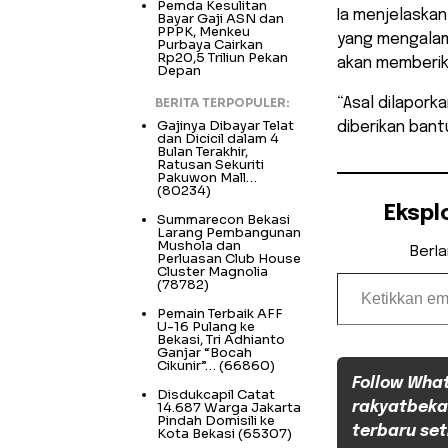
Pemda Kesulitan
Ia menjelaska
Bayar Gaji ASN dan
PPPK, Menkeu
yang mengalam
Purbaya Cairkan
Rp20,5 Triliun Pekan
akan memberik
Depan
BERITA TERPOPULER:
“Asal dilapork
Gajinya Dibayar Telat
diberikan bant
dan Dicicil dalam 4
Bulan Terakhir,
Ratusan Sekuriti
Pakuwon Mall…
(80234)
Ekspl
Summarecon Bekasi
Larang Pembangunan
Mushola dan
Berl
Perluasan Club House
Cluster Magnolia
Ketikkan email Anda...
(78782)
Pemain Terbaik AFF
U-16 Pulang ke
Bekasi, Tri Adhianto
Ganjar “Bocah
Cikunir”…
(66860)
Follow Wha
Disdukcapil Catat
14.687 Warga Jakarta
rakyatbeka
Pindah Domisili ke
terbaru set
Kota Bekasi
(65307)