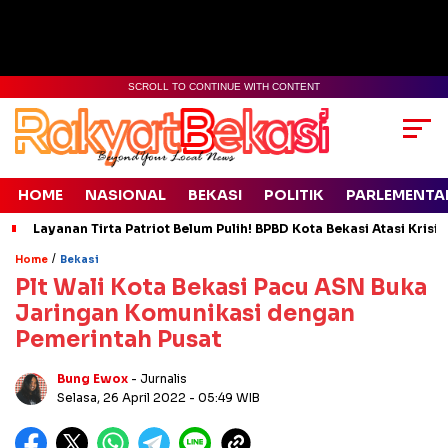
SCROLL TO CONTINUE WITH CONTENT
HOME
NASIONAL
BEKASI
POLITIK
PARLEMENTA
Layanan Tirta Patriot Belum Pulih! BPBD Kota Bekasi Atasi Krisis
/
Home
Bekasi
Plt Wali Kota Bekasi Pacu ASN Buka
Jaringan Komunikasi dengan
Pemerintah Pusat
Bung Ewox
- Jurnalis
Selasa, 26 April 2022
- 05:49 WIB