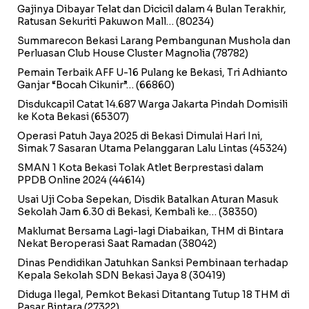
Gajinya Dibayar Telat dan Dicicil dalam 4 Bulan Terakhir,
Ratusan Sekuriti Pakuwon Mall…
(80234)
Summarecon Bekasi Larang Pembangunan Mushola dan
Perluasan Club House Cluster Magnolia
(78782)
Pemain Terbaik AFF U-16 Pulang ke Bekasi, Tri Adhianto
Ganjar “Bocah Cikunir”…
(66860)
Disdukcapil Catat 14.687 Warga Jakarta Pindah Domisili
ke Kota Bekasi
(65307)
Operasi Patuh Jaya 2025 di Bekasi Dimulai Hari Ini,
Simak 7 Sasaran Utama Pelanggaran Lalu Lintas
(45324)
SMAN 1 Kota Bekasi Tolak Atlet Berprestasi dalam
PPDB Online 2024
(44614)
Usai Uji Coba Sepekan, Disdik Batalkan Aturan Masuk
Sekolah Jam 6.30 di Bekasi, Kembali ke…
(38350)
Maklumat Bersama Lagi-lagi Diabaikan, THM di Bintara
Nekat Beroperasi Saat Ramadan
(38042)
Dinas Pendidikan Jatuhkan Sanksi Pembinaan terhadap
Kepala Sekolah SDN Bekasi Jaya 8
(30419)
Diduga Ilegal, Pemkot Bekasi Ditantang Tutup 18 THM di
Pasar Bintara
(27322)