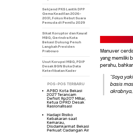
Sekjend PKS Lantik DPP
Gema Keadilan 2026-
2031, Fokus Rebut Suara
Pemuda di Pemilu 2029
Sikat Koruptor dan Kawal
MBG, Gerindra Kota
Bekasi Dukung Penuh
Langkah Presiden
Manuver cerdas
Prabowo
yang memiliki
Usut Korupsi MBG, PDIP
perahu, bahka
Desak BGN Buka Data
Keterlibatan Kader
“Saya yak
POS-POS TERBARU
basis mas
APBD Kota Bekasi
akrabnya,
2027 Terancam
Defisit Rp207 Miliar,
Ketua DPRD Desak
Rasionalisasi
Hadapi Risiko
Kebakaran saat
Kemarau,
Disdamkarmat Bekasi
Perkuat Cadangan Air