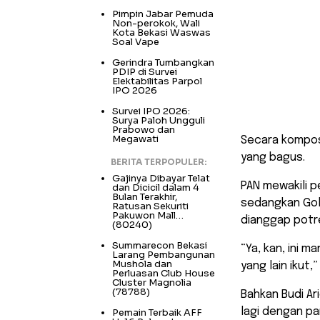
Pimpin Jabar Pemuda
Non-perokok, Wali
Kota Bekasi Waswas
Soal Vape
Gerindra Tumbangkan
PDIP di Survei
Elektabilitas Parpol
IPO 2026
Survei IPO 2026:
Surya Paloh Ungguli
Prabowo dan
Megawati
Secara komposi
yang bagus.
BERITA TERPOPULER:
Gajinya Dibayar Telat
PAN mewakili p
dan Dicicil dalam 4
Bulan Terakhir,
sedangkan Golk
Ratusan Sekuriti
Pakuwon Mall…
dianggap potre
(80240)
Summarecon Bekasi
“Ya, kan, ini 
Larang Pembangunan
Mushola dan
yang lain ikut,”
Perluasan Club House
Cluster Magnolia
(78788)
Bahkan Budi Ar
lagi dengan par
Pemain Terbaik AFF