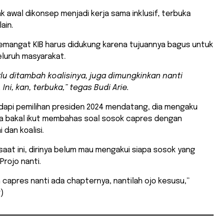
ak awal dikonsep menjadi kerja sama inklusif, terbuka
ain.
emangat KIB harus didukung karena tujuannya bagus untuk
luruh masyarakat.
rlu ditambah koalisinya, juga dimungkinkan nanti
Ini, kan, terbuka,” tegas Budi Arie.
api pemilihan presiden 2024 mendatang, dia mengaku
a bakal ikut membahas soal sosok capres dengan
 dan koalisi.
aat ini, dirinya belum mau mengakui siapa sosok yang
Projo nanti.
 capres nanti ada chapternya, nantilah ojo kesusu,”
r)