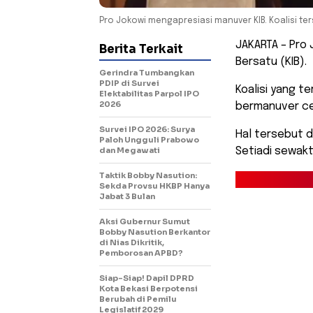
Pro Jokowi mengapresiasi manuver KIB. Koalisi ter
JAKARTA – Pro 
Berita Terkait
Bersatu (KIB).
Gerindra Tumbangkan
PDIP di Survei
Koalisi yang te
Elektabilitas Parpol IPO
2026
bermanuver ce
Survei IPO 2026: Surya
Hal tersebut d
Paloh Ungguli Prabowo
dan Megawati
Setiadi sewakt
Taktik Bobby Nasution:
Sekda Provsu HKBP Hanya
Jabat 3 Bulan
Aksi Gubernur Sumut
Bobby Nasution Berkantor
di Nias Dikritik,
Pemborosan APBD?
Siap-Siap! Dapil DPRD
Kota Bekasi Berpotensi
Berubah di Pemilu
Legislatif 2029