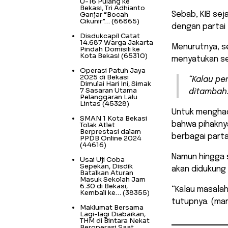
U-16 Pulang ke
Bekasi, Tri Adhianto
Ganjar “Bocah
Sebab, KIB sej
Cikunir”…
(66865)
dengan partai l
Disdukcapil Catat
14.687 Warga Jakarta
Menurutnya, s
Pindah Domisili ke
Kota Bekasi
(65310)
menyatukan se
Operasi Patuh Jaya
2025 di Bekasi
“Kalau pe
Dimulai Hari Ini, Simak
7 Sasaran Utama
ditambah. 
Pelanggaran Lalu
Lintas
(45328)
Untuk menghad
SMAN 1 Kota Bekasi
bahwa pihakny
Tolak Atlet
Berprestasi dalam
berbagai partai
PPDB Online 2024
(44616)
Namun hingga s
Usai Uji Coba
Sepekan, Disdik
akan didukung 
Batalkan Aturan
Masuk Sekolah Jam
6.30 di Bekasi,
“Kalau masalah
Kembali ke…
(38355)
tutupnya. (ma
Maklumat Bersama
Lagi-lagi Diabaikan,
THM di Bintara Nekat
Beroperasi Saat