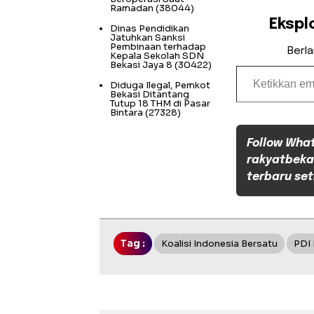
Ramadan
(38044)
Ekspl
Dinas Pendidikan
Jatuhkan Sanksi
Pembinaan terhadap
Berl
Kepala Sekolah SDN
Bekasi Jaya 8
(30422)
Ketikkan email Anda...
Diduga Ilegal, Pemkot
Bekasi Ditantang
Tutup 18 THM di Pasar
Bintara
(27328)
Follow Wha
rakyatbeka
terbaru set
Tag :
Koalisi Indonesia Bersatu
PDI