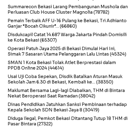
Summarecon Bekasi Larang Pembangunan Mushola dan
Perluasan Club House Cluster Magnolia
(78782)
Pemain Terbaik AFF U-16 Pulang ke Bekasi, Tri Adhianto
Ganjar “Bocah Cikunir”…
(66860)
Disdukcapil Catat 14.687 Warga Jakarta Pindah Domisili
ke Kota Bekasi
(65307)
Operasi Patuh Jaya 2025 di Bekasi Dimulai Hari Ini,
Simak 7 Sasaran Utama Pelanggaran Lalu Lintas
(45324)
SMAN 1 Kota Bekasi Tolak Atlet Berprestasi dalam
PPDB Online 2024
(44614)
Usai Uji Coba Sepekan, Disdik Batalkan Aturan Masuk
Sekolah Jam 6.30 di Bekasi, Kembali ke…
(38350)
Maklumat Bersama Lagi-lagi Diabaikan, THM di Bintara
Nekat Beroperasi Saat Ramadan
(38042)
Dinas Pendidikan Jatuhkan Sanksi Pembinaan terhadap
Kepala Sekolah SDN Bekasi Jaya 8
(30419)
Diduga Ilegal, Pemkot Bekasi Ditantang Tutup 18 THM di
Pasar Bintara
(27322)