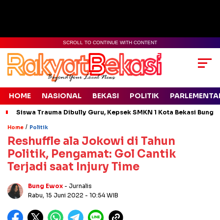
SCROLL TO CONTINUE WITH CONTENT
HOME
NASIONAL
BEKASI
POLITIK
PARLEMENTA
Siswa Trauma Dibully Guru, Kepsek SMKN 1 Kota Bekasi Bung
/
Home
Politik
Reshuffle ala Jokowi di Tahun
Politik, Pengamat: Gol Cantik
Terjadi saat Injury Time
Bung Ewox
- Jurnalis
Rabu, 15 Juni 2022
- 10:54 WIB