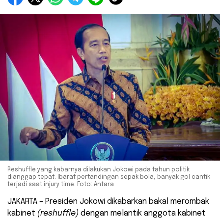
Reshuffle yang kabarnya dilakukan Jokowi pada tahun politik
dianggap tepat. Ibarat pertandingan sepak bola, banyak gol cantik
terjadi saat injury time. Foto: Antara
JAKARTA – Presiden Jokowi dikabarkan bakal merombak
kabinet
(reshuffle)
dengan melantik anggota kabinet