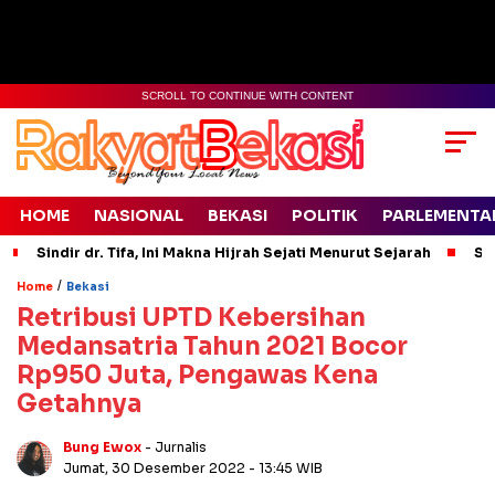
SCROLL TO CONTINUE WITH CONTENT
HOME
NASIONAL
BEKASI
POLITIK
PARLEMENTA
Sindir dr. Tifa, Ini Makna Hijrah Sejati Menurut Sejarah
Si
/
Home
Bekasi
Retribusi UPTD Kebersihan
Medansatria Tahun 2021 Bocor
Rp950 Juta, Pengawas Kena
Getahnya
Bung Ewox
- Jurnalis
Jumat, 30 Desember 2022
- 13:45 WIB