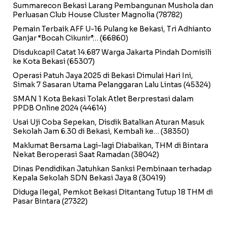
Summarecon Bekasi Larang Pembangunan Mushola dan
Perluasan Club House Cluster Magnolia
(78782)
Pemain Terbaik AFF U-16 Pulang ke Bekasi, Tri Adhianto
Ganjar “Bocah Cikunir”…
(66860)
Disdukcapil Catat 14.687 Warga Jakarta Pindah Domisili
ke Kota Bekasi
(65307)
Operasi Patuh Jaya 2025 di Bekasi Dimulai Hari Ini,
Simak 7 Sasaran Utama Pelanggaran Lalu Lintas
(45324)
SMAN 1 Kota Bekasi Tolak Atlet Berprestasi dalam
PPDB Online 2024
(44614)
Usai Uji Coba Sepekan, Disdik Batalkan Aturan Masuk
Sekolah Jam 6.30 di Bekasi, Kembali ke…
(38350)
Maklumat Bersama Lagi-lagi Diabaikan, THM di Bintara
Nekat Beroperasi Saat Ramadan
(38042)
Dinas Pendidikan Jatuhkan Sanksi Pembinaan terhadap
Kepala Sekolah SDN Bekasi Jaya 8
(30419)
Diduga Ilegal, Pemkot Bekasi Ditantang Tutup 18 THM di
Pasar Bintara
(27322)