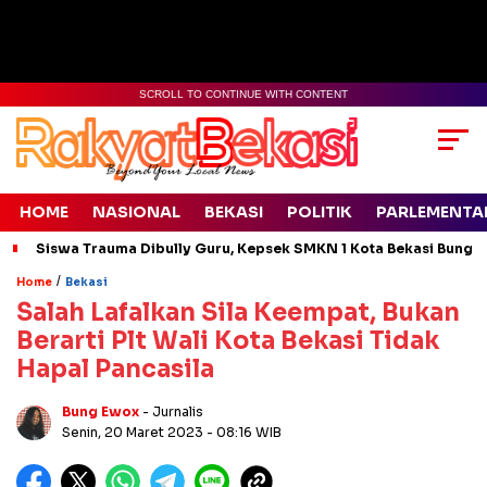
SCROLL TO CONTINUE WITH CONTENT
HOME
NASIONAL
BEKASI
POLITIK
PARLEMENTA
Siswa Trauma Dibully Guru, Kepsek SMKN 1 Kota Bekasi Bung
/
Home
Bekasi
Salah Lafalkan Sila Keempat, Bukan
Berarti Plt Wali Kota Bekasi Tidak
Hapal Pancasila
Bung Ewox
- Jurnalis
Senin, 20 Maret 2023
- 08:16 WIB