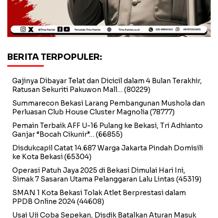
BERITA TERPOPULER:
Gajinya Dibayar Telat dan Dicicil dalam 4 Bulan Terakhir,
Ratusan Sekuriti Pakuwon Mall…
(80229)
Summarecon Bekasi Larang Pembangunan Mushola dan
Perluasan Club House Cluster Magnolia
(78777)
Pemain Terbaik AFF U-16 Pulang ke Bekasi, Tri Adhianto
Ganjar “Bocah Cikunir”…
(66855)
Disdukcapil Catat 14.687 Warga Jakarta Pindah Domisili
ke Kota Bekasi
(65304)
Operasi Patuh Jaya 2025 di Bekasi Dimulai Hari Ini,
Simak 7 Sasaran Utama Pelanggaran Lalu Lintas
(45319)
SMAN 1 Kota Bekasi Tolak Atlet Berprestasi dalam
PPDB Online 2024
(44608)
Usai Uji Coba Sepekan, Disdik Batalkan Aturan Masuk