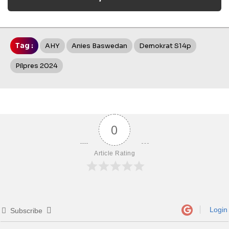
Tag :
AHY
Anies Baswedan
Demokrat S14p
Pilpres 2024
0
Article Rating
Login
Subscribe