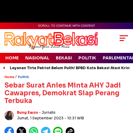
SCROLL TO CONTINUE WITH CONTENT
HOME
NASIONAL
BEKASI
POLITIK
PARLEMENTA
Layanan Tirta Patriot Belum Pulih! BPBD Kota Bekasi Atasi Krisis
/
Home
Politik
Sebar Surat Anies Minta AHY Jadi
Cawapres, Demokrat Siap Perang
Terbuka
Bung Ewox
- Jurnalis
Jumat, 1 September 2023
- 10:31 WIB