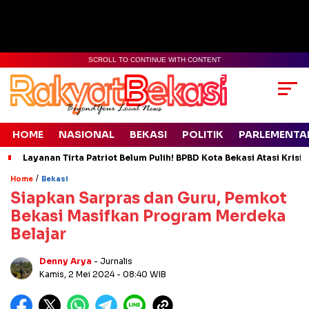
SCROLL TO CONTINUE WITH CONTENT
HOME
NASIONAL
BEKASI
POLITIK
PARLEMENTA
Layanan Tirta Patriot Belum Pulih! BPBD Kota Bekasi Atasi Krisis
/
Home
Bekasi
Siapkan Sarpras dan Guru, Pemkot
Bekasi Masifkan Program Merdeka
Belajar
Denny Arya
- Jurnalis
Kamis, 2 Mei 2024
- 08:40 WIB