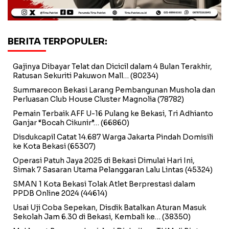
BERITA TERPOPULER:
Gajinya Dibayar Telat dan Dicicil dalam 4 Bulan Terakhir,
Ratusan Sekuriti Pakuwon Mall…
(80234)
Summarecon Bekasi Larang Pembangunan Mushola dan
Perluasan Club House Cluster Magnolia
(78782)
Pemain Terbaik AFF U-16 Pulang ke Bekasi, Tri Adhianto
Ganjar “Bocah Cikunir”…
(66860)
Disdukcapil Catat 14.687 Warga Jakarta Pindah Domisili
ke Kota Bekasi
(65307)
Operasi Patuh Jaya 2025 di Bekasi Dimulai Hari Ini,
Simak 7 Sasaran Utama Pelanggaran Lalu Lintas
(45324)
SMAN 1 Kota Bekasi Tolak Atlet Berprestasi dalam
PPDB Online 2024
(44614)
Usai Uji Coba Sepekan, Disdik Batalkan Aturan Masuk
Sekolah Jam 6.30 di Bekasi, Kembali ke…
(38350)