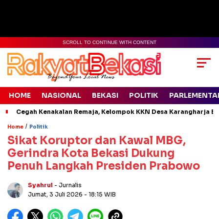
SCROLL TO CONTINUE WITH CONTENT
HOME
NASIONAL
BEKASI
POLITIK
PARLEMENTA
Cegah Kenakalan Remaja, Kelompok KKN Desa Karangharja Ed
/
Home
Politik
Sikat Koruptor dan Kawal MBG,
Gerindra Kota Bekasi Dukung
Penuh Langkah Presiden Prabowo
Syahrul
- Jurnalis
Jumat, 3 Juli 2026
- 18:15 WIB