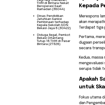
THM di Bintara Nekat
Kepada P
Beroperasi Saat
Ramadan
(38044)
Dinas Pendidikan
​Merespons la
Jatuhkan Sanksi
Pembinaan terhadap
akan merapatkan
Kepala Sekolah SDN
Terdapat tiga 
Bekasi Jaya 8
(30422)
Diduga Ilegal, Pemkot
​Pertama, mere
Bekasi Ditantang
Tutup 18 THM di Pasar
dugaan persel
Bintara
(27328)
secara transpa
Kedua, massa 
mengevaluasi s
serupa tidak t
​Apakah S
untuk Ska
​Fokus utama d
dan Pengemban