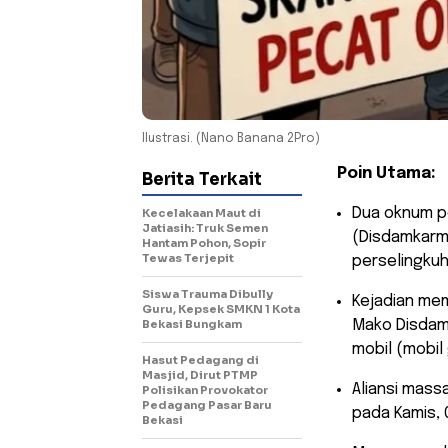
Ilustrasi. (Nano Banana 2Pro)
Poin Utama:
Berita Terkait
​Dua oknum 
Kecelakaan Maut di
Jatiasih: Truk Semen
(Disdamkarma
Hantam Pohon, Sopir
Tewas Terjepit
perselingkuh
Siswa Trauma Dibully
​Kejadian me
Guru, Kepsek SMKN 1 Kota
Bekasi Bungkam
Mako Disdamk
mobil (mobil
Hasut Pedagang di
Masjid, Dirut PTMP
​Aliansi mas
Polisikan Provokator
Pedagang Pasar Baru
pada Kamis, 
Bekasi