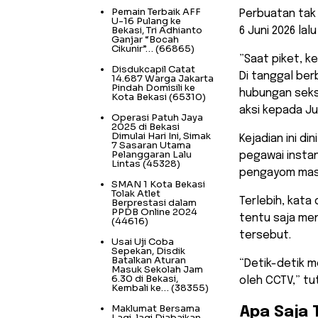
Pemain Terbaik AFF
Perbuatan tak 
U-16 Pulang ke
Bekasi, Tri Adhianto
6 Juni 2026 lal
Ganjar “Bocah
Cikunir”…
(66865)
​”Saat piket, 
Disdukcapil Catat
Di tanggal be
14.687 Warga Jakarta
Pindah Domisili ke
hubungan seksu
Kota Bekasi
(65310)
aksi kepada Ju
Operasi Patuh Jaya
2025 di Bekasi
Dimulai Hari Ini, Simak
​Kejadian ini 
7 Sasaran Utama
Pelanggaran Lalu
pegawai insta
Lintas
(45328)
pengayom mas
SMAN 1 Kota Bekasi
Tolak Atlet
Terlebih, kata
Berprestasi dalam
PPDB Online 2024
tentu saja me
(44616)
tersebut.
Usai Uji Coba
Sepekan, Disdik
Batalkan Aturan
“Detik-detik 
Masuk Sekolah Jam
6.30 di Bekasi,
oleh CCTV,” tu
Kembali ke…
(38355)
Maklumat Bersama
​Apa Saja
Lagi-lagi Diabaikan,