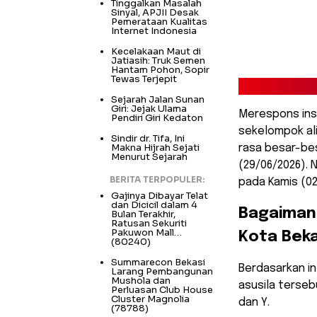
Tinggalkan Masalah
Sinyal, APJII Desak
Pemerataan Kualitas
Internet Indonesia
Kecelakaan Maut di
Jatiasih: Truk Semen
Hantam Pohon, Sopir
Tewas Terjepit
Sejarah Jalan Sunan
Giri: Jejak Ulama
Merespons insi
Pendiri Giri Kedaton
sekelompok al
Sindir dr. Tifa, Ini
Makna Hijrah Sejati
rasa besar-be
Menurut Sejarah
(29/06/2026). 
BERITA TERPOPULER:
pada Kamis (0
Gajinya Dibayar Telat
dan Dicicil dalam 4
​Bagaiman
Bulan Terakhir,
Ratusan Sekuriti
Pakuwon Mall…
Kota Beka
(80240)
Summarecon Bekasi
​Berdasarkan i
Larang Pembangunan
Mushola dan
asusila terseb
Perluasan Club House
Cluster Magnolia
dan Y.
(78788)