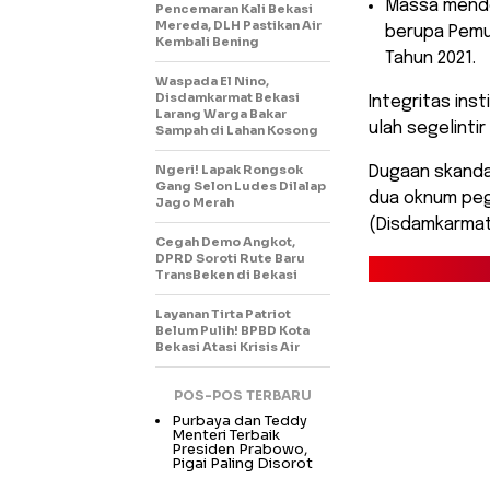
​Massa mend
Pencemaran Kali Bekasi
Mereda, DLH Pastikan Air
berupa Pemut
Kembali Bening
Tahun 2021.
Waspada El Nino,
Disdamkarmat Bekasi
Integritas ins
Larang Warga Bakar
ulah segelinti
Sampah di Lahan Kosong
Ngeri! Lapak Rongsok
Dugaan skanda
Gang Selon Ludes Dilalap
dua oknum peg
Jago Merah
(Disdamkarmat)
Cegah Demo Angkot,
DPRD Soroti Rute Baru
TransBeken di Bekasi
Layanan Tirta Patriot
Belum Pulih! BPBD Kota
Bekasi Atasi Krisis Air
POS-POS TERBARU
Purbaya dan Teddy
Menteri Terbaik
Presiden Prabowo,
Pigai Paling Disorot