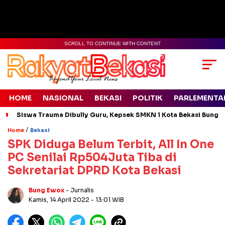
SCROLL TO CONTINUE WITH CONTENT
HOME
NASIONAL
BEKASI
POLITIK
PARLEMENTA
Siswa Trauma Dibully Guru, Kepsek SMKN 1 Kota Bekasi Bung
/
Home
Bekasi
SPK Diduga Belum Terbit, All In One
PC Senilai Rp504Juta Tiba di
Sekretariat DPRD Kota Bekasi
Bung Ewox
- Jurnalis
Kamis, 14 April 2022
- 13:01 WIB