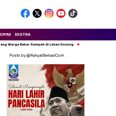
OPINI
EKSTRA
arang Warga Bakar Sampah di Lahan Kosong
Ngeri! Lapak Rong
Posts by @RakyatBekasiCom