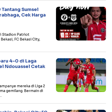
ty Tantang Sumsel
drabhaga, Cek Harga
i Stadion Patriot
ekasi, FC Bekasi City,
baru 4-0 di Laga
el Ndouassel Cetak
ampanye mereka di Liga 2
a gemilang. Bermain di
…