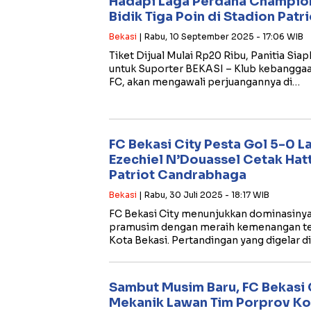
Hadapi Laga Perdana Champions
Bidik Tiga Poin di Stadion Pat
Bekasi
| Rabu, 10 September 2025 - 17:06 WIB
Tiket Dijual Mulai Rp20 Ribu, Panitia S
untuk Suporter BEKASI – Klub kebanggaan
FC, akan mengawali perjuangannya di…
FC Bekasi City Pesta Gol 5-0 L
Ezechiel N’Douassel Cetak Hatt
Patriot Candrabhaga
Bekasi
| Rabu, 30 Juli 2025 - 18:17 WIB
FC Bekasi City menunjukkan dominasinya 
pramusim dengan meraih kemenangan tel
Kota Bekasi. Pertandingan yang digelar d
Sambut Musim Baru, FC Bekasi 
Mekanik Lawan Tim Porprov Kot