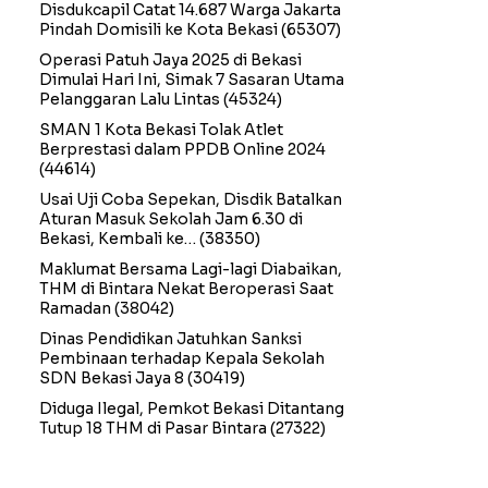
Disdukcapil Catat 14.687 Warga Jakarta
Pindah Domisili ke Kota Bekasi
(65307)
Operasi Patuh Jaya 2025 di Bekasi
Dimulai Hari Ini, Simak 7 Sasaran Utama
Pelanggaran Lalu Lintas
(45324)
SMAN 1 Kota Bekasi Tolak Atlet
Berprestasi dalam PPDB Online 2024
(44614)
Usai Uji Coba Sepekan, Disdik Batalkan
Aturan Masuk Sekolah Jam 6.30 di
Bekasi, Kembali ke…
(38350)
Maklumat Bersama Lagi-lagi Diabaikan,
THM di Bintara Nekat Beroperasi Saat
Ramadan
(38042)
Dinas Pendidikan Jatuhkan Sanksi
Pembinaan terhadap Kepala Sekolah
SDN Bekasi Jaya 8
(30419)
Diduga Ilegal, Pemkot Bekasi Ditantang
Tutup 18 THM di Pasar Bintara
(27322)