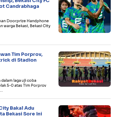
hip, Bekasi City FC
riot Candrabhaga
iapkan Doorprize Handphone
 warga Bekasi, Bekasi City
awan Tim Porprov,
rick di Stadion
dalam laga uji coba
ak 5-0 atas Tim Porprov
i…
City Bakal Adu
a Bekasi Sore Ini