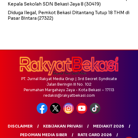
Kepala Sekolah SDN Bekasi Jaya 8
(30419)
Diduga Ilegal, Pemkot Bekasi Ditantang Tutup 18 THM di
Pasar Bintara
(27322)
PT. Jurnal Rakyat Media Grup | 3rd Secret Syndicate
Jalan Beringin III No. 102
Perumahan Margahayu Jaya - Kota Bekasi – 17113
redaksi@rakyatbekasi.com
DISCLAIMER
KEBIJAKAN PRIVASI
MEDIAKIT 2026
PEDOMAN MEDIA SIBER
RATE CARD 2026