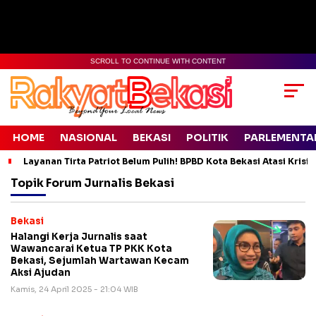
SCROLL TO CONTINUE WITH CONTENT
HOME
NASIONAL
BEKASI
POLITIK
PARLEMENTA
Layanan Tirta Patriot Belum Pulih! BPBD Kota Bekasi Atasi Krisis
Topik
Forum Jurnalis Bekasi
Bekasi
Halangi Kerja Jurnalis saat
Wawancarai Ketua TP PKK Kota
Bekasi, Sejumlah Wartawan Kecam
Aksi Ajudan
Kamis, 24 April 2025 - 21:04 WIB