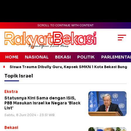
SCROLL TO CONTINUE WITH CONTENT
HOME
NASIONAL
BEKASI
POLITIK
PARLEMENTA
Siswa Trauma Dibully Guru, Kepsek SMKN 1 Kota Bekasi Bung
Topik
Israel
Ekstra
Statusnya Kini Sama dengan ISIS,
PBB Masukan Israel ke Negara ‘Black
List’
Sabtu, 8 Juni 2024 - 23:51 WIB
Bekasi