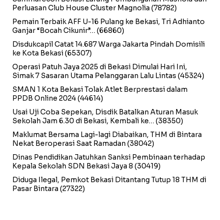
Perluasan Club House Cluster Magnolia
(78782)
Pemain Terbaik AFF U-16 Pulang ke Bekasi, Tri Adhianto
Ganjar “Bocah Cikunir”…
(66860)
Disdukcapil Catat 14.687 Warga Jakarta Pindah Domisili
ke Kota Bekasi
(65307)
Operasi Patuh Jaya 2025 di Bekasi Dimulai Hari Ini,
Simak 7 Sasaran Utama Pelanggaran Lalu Lintas
(45324)
SMAN 1 Kota Bekasi Tolak Atlet Berprestasi dalam
PPDB Online 2024
(44614)
Usai Uji Coba Sepekan, Disdik Batalkan Aturan Masuk
Sekolah Jam 6.30 di Bekasi, Kembali ke…
(38350)
Maklumat Bersama Lagi-lagi Diabaikan, THM di Bintara
Nekat Beroperasi Saat Ramadan
(38042)
Dinas Pendidikan Jatuhkan Sanksi Pembinaan terhadap
Kepala Sekolah SDN Bekasi Jaya 8
(30419)
Diduga Ilegal, Pemkot Bekasi Ditantang Tutup 18 THM di
Pasar Bintara
(27322)