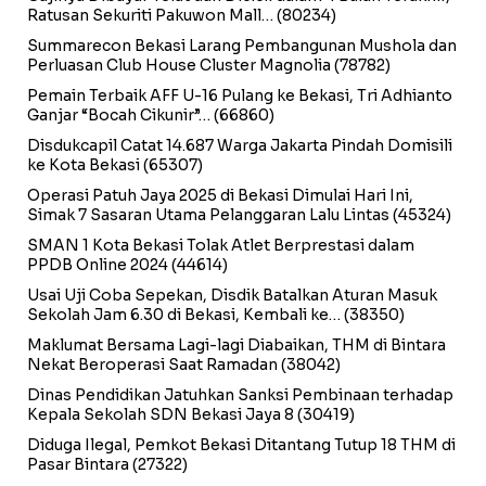
Ratusan Sekuriti Pakuwon Mall…
(80234)
Summarecon Bekasi Larang Pembangunan Mushola dan
Perluasan Club House Cluster Magnolia
(78782)
Pemain Terbaik AFF U-16 Pulang ke Bekasi, Tri Adhianto
Ganjar “Bocah Cikunir”…
(66860)
Disdukcapil Catat 14.687 Warga Jakarta Pindah Domisili
ke Kota Bekasi
(65307)
Operasi Patuh Jaya 2025 di Bekasi Dimulai Hari Ini,
Simak 7 Sasaran Utama Pelanggaran Lalu Lintas
(45324)
SMAN 1 Kota Bekasi Tolak Atlet Berprestasi dalam
PPDB Online 2024
(44614)
Usai Uji Coba Sepekan, Disdik Batalkan Aturan Masuk
Sekolah Jam 6.30 di Bekasi, Kembali ke…
(38350)
Maklumat Bersama Lagi-lagi Diabaikan, THM di Bintara
Nekat Beroperasi Saat Ramadan
(38042)
Dinas Pendidikan Jatuhkan Sanksi Pembinaan terhadap
Kepala Sekolah SDN Bekasi Jaya 8
(30419)
Diduga Ilegal, Pemkot Bekasi Ditantang Tutup 18 THM di
Pasar Bintara
(27322)