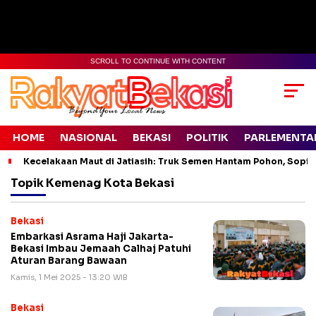
SCROLL TO CONTINUE WITH CONTENT
HOME
NASIONAL
BEKASI
POLITIK
PARLEMENTA
Kecelakaan Maut di Jatiasih: Truk Semen Hantam Pohon, Sopir 
Topik
Kemenag Kota Bekasi
Bekasi
Embarkasi Asrama Haji Jakarta-
Bekasi Imbau Jemaah Calhaj Patuhi
Aturan Barang Bawaan
Kamis, 1 Mei 2025 - 13:20 WIB
Bekasi