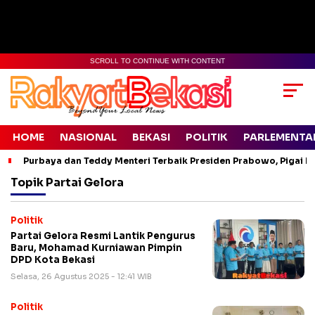
SCROLL TO CONTINUE WITH CONTENT
HOME
NASIONAL
BEKASI
POLITIK
PARLEMENTA
Purbaya dan Teddy Menteri Terbaik Presiden Prabowo, Pigai Pa
Topik
Partai Gelora
Politik
Partai Gelora Resmi Lantik Pengurus
Baru, Mohamad Kurniawan Pimpin
DPD Kota Bekasi
Selasa, 26 Agustus 2025 - 12:41 WIB
Politik