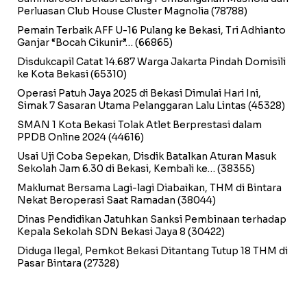
Perluasan Club House Cluster Magnolia
(78788)
Pemain Terbaik AFF U-16 Pulang ke Bekasi, Tri Adhianto
Ganjar “Bocah Cikunir”…
(66865)
Disdukcapil Catat 14.687 Warga Jakarta Pindah Domisili
ke Kota Bekasi
(65310)
Operasi Patuh Jaya 2025 di Bekasi Dimulai Hari Ini,
Simak 7 Sasaran Utama Pelanggaran Lalu Lintas
(45328)
SMAN 1 Kota Bekasi Tolak Atlet Berprestasi dalam
PPDB Online 2024
(44616)
Usai Uji Coba Sepekan, Disdik Batalkan Aturan Masuk
Sekolah Jam 6.30 di Bekasi, Kembali ke…
(38355)
Maklumat Bersama Lagi-lagi Diabaikan, THM di Bintara
Nekat Beroperasi Saat Ramadan
(38044)
Dinas Pendidikan Jatuhkan Sanksi Pembinaan terhadap
Kepala Sekolah SDN Bekasi Jaya 8
(30422)
Diduga Ilegal, Pemkot Bekasi Ditantang Tutup 18 THM di
Pasar Bintara
(27328)