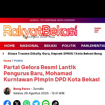
SCROLL TO CONTINUE WITH CONTENT
HOME
NASIONAL
BEKASI
POLITIK
PARLEMENTA
Siswa Trauma Dibully Guru, Kepsek SMKN 1 Kota Bekasi Bung
/
Home
Politik
Partai Gelora Resmi Lantik
Pengurus Baru, Mohamad
Kurniawan Pimpin DPD Kota Bekasi
Bung Ewox
- Jurnalis
Selasa, 26 Agustus 2025
- 12:41 WIB