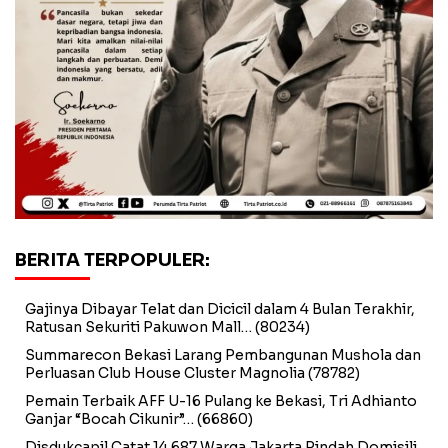
BERITA TERPOPULER:
Gajinya Dibayar Telat dan Dicicil dalam 4 Bulan Terakhir,
Ratusan Sekuriti Pakuwon Mall…
(80234)
Summarecon Bekasi Larang Pembangunan Mushola dan
Perluasan Club House Cluster Magnolia
(78782)
Pemain Terbaik AFF U-16 Pulang ke Bekasi, Tri Adhianto
Ganjar “Bocah Cikunir”…
(66860)
Disdukcapil Catat 14.687 Warga Jakarta Pindah Domisili