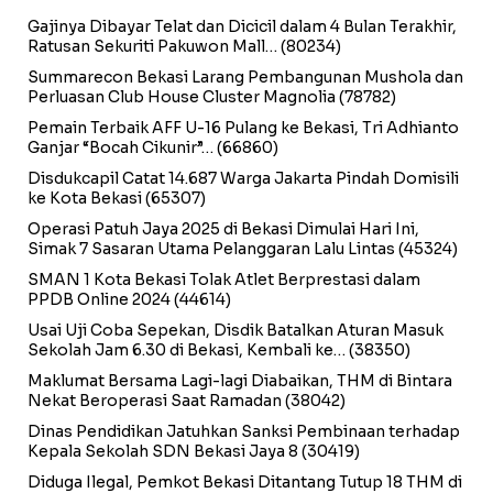
Gajinya Dibayar Telat dan Dicicil dalam 4 Bulan Terakhir,
Ratusan Sekuriti Pakuwon Mall…
(80234)
Summarecon Bekasi Larang Pembangunan Mushola dan
Perluasan Club House Cluster Magnolia
(78782)
Pemain Terbaik AFF U-16 Pulang ke Bekasi, Tri Adhianto
Ganjar “Bocah Cikunir”…
(66860)
Disdukcapil Catat 14.687 Warga Jakarta Pindah Domisili
ke Kota Bekasi
(65307)
Operasi Patuh Jaya 2025 di Bekasi Dimulai Hari Ini,
Simak 7 Sasaran Utama Pelanggaran Lalu Lintas
(45324)
SMAN 1 Kota Bekasi Tolak Atlet Berprestasi dalam
PPDB Online 2024
(44614)
Usai Uji Coba Sepekan, Disdik Batalkan Aturan Masuk
Sekolah Jam 6.30 di Bekasi, Kembali ke…
(38350)
Maklumat Bersama Lagi-lagi Diabaikan, THM di Bintara
Nekat Beroperasi Saat Ramadan
(38042)
Dinas Pendidikan Jatuhkan Sanksi Pembinaan terhadap
Kepala Sekolah SDN Bekasi Jaya 8
(30419)
Diduga Ilegal, Pemkot Bekasi Ditantang Tutup 18 THM di