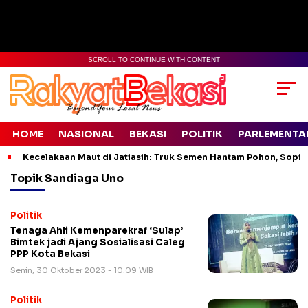
SCROLL TO CONTINUE WITH CONTENT
HOME
NASIONAL
BEKASI
POLITIK
PARLEMENTA
Kecelakaan Maut di Jatiasih: Truk Semen Hantam Pohon, Sopir 
Topik
Sandiaga Uno
Politik
Tenaga Ahli Kemenparekraf ‘Sulap’
Bimtek jadi Ajang Sosialisasi Caleg
PPP Kota Bekasi
Senin, 30 Oktober 2023 - 10:09 WIB
Politik