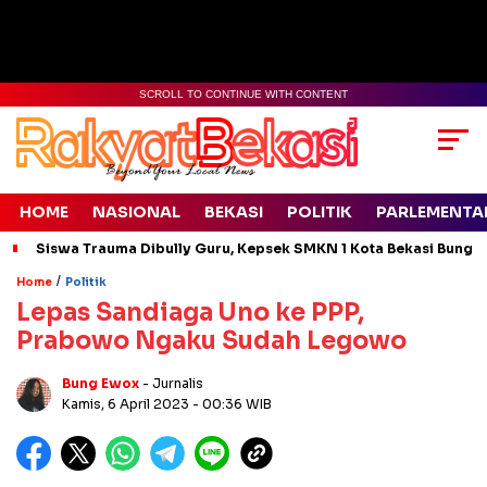
SCROLL TO CONTINUE WITH CONTENT
HOME
NASIONAL
BEKASI
POLITIK
PARLEMENTA
Siswa Trauma Dibully Guru, Kepsek SMKN 1 Kota Bekasi Bung
/
Home
Politik
Lepas Sandiaga Uno ke PPP,
Prabowo Ngaku Sudah Legowo
Bung Ewox
- Jurnalis
Kamis, 6 April 2023
- 00:36 WIB