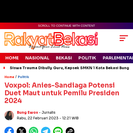
SCROLL TO CONTINUE WITH CONTENT
HOME
NASIONAL
BEKASI
POLITIK
PARLEMENTA
Siswa Trauma Dibully Guru, Kepsek SMKN 1 Kota Bekasi Bung
/
Home
Politik
Voxpol: Anies-Sandiaga Potensi
Duet Maut untuk Pemilu Presiden
2024
Bung Ewox
- Jurnalis
Rabu, 22 Februari 2023
- 12:21 WIB