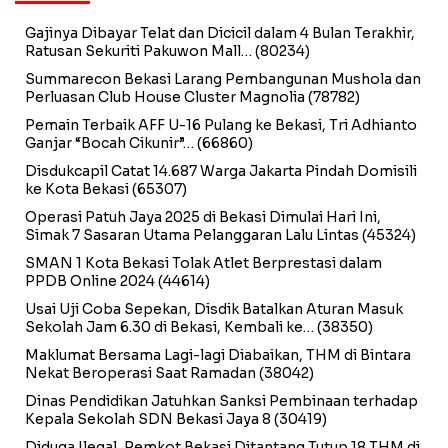
Gajinya Dibayar Telat dan Dicicil dalam 4 Bulan Terakhir,
Ratusan Sekuriti Pakuwon Mall…
(80234)
Summarecon Bekasi Larang Pembangunan Mushola dan
Perluasan Club House Cluster Magnolia
(78782)
Pemain Terbaik AFF U-16 Pulang ke Bekasi, Tri Adhianto
Ganjar “Bocah Cikunir”…
(66860)
Disdukcapil Catat 14.687 Warga Jakarta Pindah Domisili
ke Kota Bekasi
(65307)
Operasi Patuh Jaya 2025 di Bekasi Dimulai Hari Ini,
Simak 7 Sasaran Utama Pelanggaran Lalu Lintas
(45324)
SMAN 1 Kota Bekasi Tolak Atlet Berprestasi dalam
PPDB Online 2024
(44614)
Usai Uji Coba Sepekan, Disdik Batalkan Aturan Masuk
Sekolah Jam 6.30 di Bekasi, Kembali ke…
(38350)
Maklumat Bersama Lagi-lagi Diabaikan, THM di Bintara
Nekat Beroperasi Saat Ramadan
(38042)
Dinas Pendidikan Jatuhkan Sanksi Pembinaan terhadap
Kepala Sekolah SDN Bekasi Jaya 8
(30419)
Diduga Ilegal, Pemkot Bekasi Ditantang Tutup 18 THM di